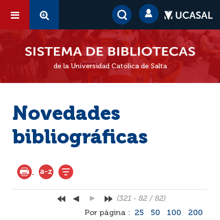
de la Universidad Católica de Salta
Novedades
bibliográficas
(321 - 82 / 82)
Por página :
25
50
100
200