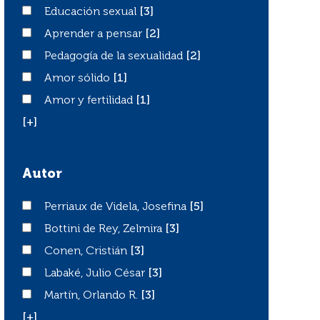
Educación sexual
Educación sexual
[3]
Aprender a pensar
Aprender a pensar
[2]
Pedagogía de la sexualidad
Pedagogía de la sexualidad
[2]
Amor sólido
Amor sólido
[1]
Amor y fertilidad
Amor y fertilidad
[1]
[+]
Autor
Perriaux de Videla, Josefina
Perriaux de Videla, Josefina
[5]
Bottini de Rey, Zelmira
Bottini de Rey, Zelmira
[3]
Conen, Cristián
Conen, Cristián
[3]
Labaké, Julio César
Labaké, Julio César
[3]
Martín, Orlando R.
Martín, Orlando R.
[3]
[+]