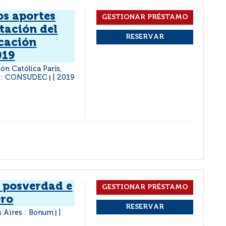
s aportes
tación del
cación
019
ón Católica París,
 : CONSUDEC
2019
|
 posverdad e
ero
 Aires : Bonum
|