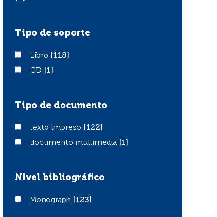
Tipo de soporte
Libro
Libro
[118]
CD
CD
[1]
Tipo de documento
texto impreso
texto impreso
[122]
documento multimedia
documento multimedia
[1]
Nivel bibliográfico
Monograph
Monograph
[123]