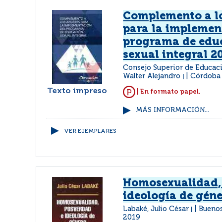
Complemento a lo
para la implemen
programa de edu
sexual integral 2
Consejo Superior de Educaci
Walter Alejandro
Córdoba
|
Texto impreso
| En formato papel.
MÁS INFORMACIÓN...
VER EJEMPLARES
Homosexualidad,
ideología de gén
Labaké, Julio César
Buenos
|
2019