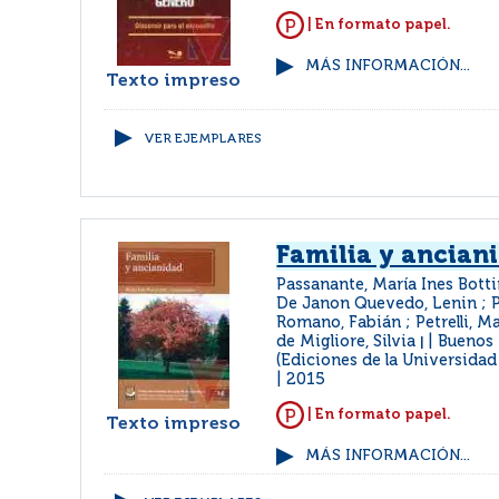
| En formato papel.
MÁS INFORMACIÓN...
Texto impreso
VER EJEMPLARES
Familia y ancian
Passanante, María Ines Botti
De Janon Quevedo, Lenin ; P
Romano, Fabián ; Petrelli, Ma
de Migliore, Silvia
Buenos
|
(Ediciones de la Universidad
2015
| En formato papel.
Texto impreso
MÁS INFORMACIÓN...