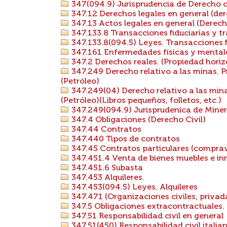
347(094.9) Jurisprudencia de Derecho ci
347.12 Derechos legales en general (de
347.13 Actos legales en general (Derecho 
347.133.8 Transacciones fiduciarias y t
347.133.8(094.5) Leyes. Transacciones f
347.161 Enfermedades físicas y mental
347.2 Derechos reales. (Propiedad horiz
347.249 Derecho relativo a las minas. 
(Petróleo)
347.249(04) Derecho relativo a las min
(Petróleo)(Libros pequeños, folletos, etc.)
347.249(094.9) Jurisprudenica de Miner
347.4 Obligaciones (Derecho Civil)
347.44 Contratos
347.440 Tipos de contratos
347.45 Contratos particulares (compra
347.451.4 Venta de bienes muebles e inm
347.451.6 Subasta
347.453 Alquileres.
347.453(094.5) Leyes. Alquileres
347.471 (Organizaciones civiles, priva
347.5 Obligaciones extracontractuales. 
347.51 Responsabilidad civil en general
347.51(450) Responsabilidad civil italia