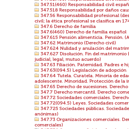
347.51(460) Responsabilidad civil espa
347.518 Responsabilidad por daños caus
347.56 Responsabilidad profesional (des
civil; la ética profesional se clasifica en 174
347.6 Derecho de familia
347.6(460) Derecho de familia español
347.615 Pensión alimenticia. Pensión. (A
347.62 Matrimonio (Derecho civil)
347.624 Nulidad y anulación del matri
347.627 Disolución. Fin del matrimonio (
judicial, legal, mutuo acuerdo)
347.63 Filiación. Paternidad. Padres e h
347.63(094.5) Legislación de adopción
347.64 Tutela. Curatela. Minoría de eda
adolescente. Minoridad. Protección de la in
347.65 Derecho de sucesiones. Derecho 
347.7 Derecho mercantil. Derecho come
347.72 Sociedades comerciales. Derecho
347.72(094.5) Leyes. Sociedades comer
347.725 Sociedades públicas. Sociedad
anónimas)
347.73 Organizaciones comerciales. Der
comerciales)