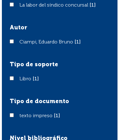
La labor del síndico concursal
La labor del síndico concursal
[1]
Autor
Ciampi, Eduardo Bruno
Ciampi, Eduardo Bruno
[1]
Tipo de soporte
Libro
Libro
[1]
Tipo de documento
texto impreso
texto impreso
[1]
Nivel bibliográfico