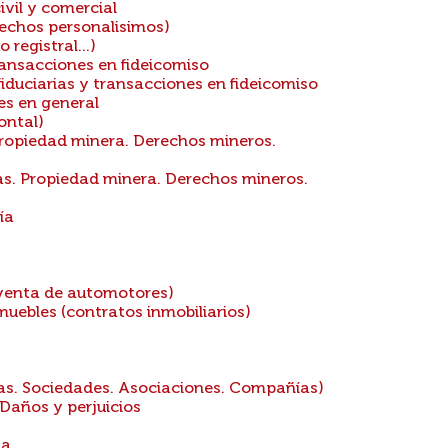
vil y comercial
rechos personalisimos)
registral...)
ransacciones en fideicomiso
iduciarias y transacciones en fideicomiso
es en general
ontal)
Propiedad minera. Derechos mineros.
as. Propiedad minera. Derechos mineros.
ía
venta de automotores)
uebles (contratos inmobiliarios)
das. Sociedades. Asociaciones. Compañías)
Daños y perjuicios
na