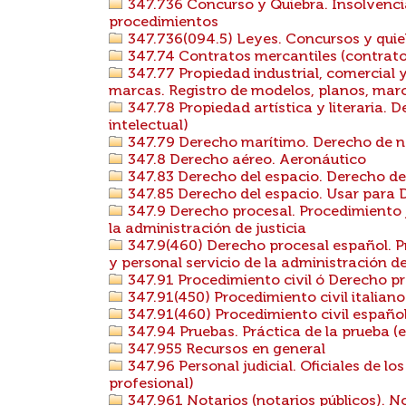
347.736 Concurso y Quiebra. Insolvenci
procedimientos
347.736(094.5) Leyes. Concursos y quie
347.74 Contratos mercantiles (contrato
347.77 Propiedad industrial, comercial y
marcas. Registro de modelos, planos, mar
347.78 Propiedad artística y literaria. 
intelectual)
347.79 Derecho marítimo. Derecho de 
347.8 Derecho aéreo. Aeronáutico
347.83 Derecho del espacio. Derecho de 
347.85 Derecho del espacio. Usar para 
347.9 Derecho procesal. Procedimiento j
la administración de justicia
347.9(460) Derecho procesal español. P
y personal servicio de la administración d
347.91 Procedimiento civil ó Derecho pro
347.91(450) Procedimiento civil italiano
347.91(460) Procedimiento civil españo
347.94 Pruebas. Práctica de la prueba (e
347.955 Recursos en general
347.96 Personal judicial. Oficiales de los 
profesional)
347.961 Notarios (notarios públicos). N