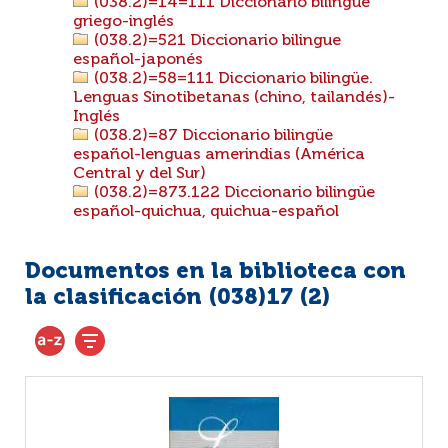
(038.2)=14=111 Diccionario bilingüe
griego-inglés
(038.2)=521 Diccionario bilingue
español-japonés
(038.2)=58=111 Diccionario bilingüe.
Lenguas Sinotibetanas (chino, tailandés)-
Inglés
(038.2)=87 Diccionario bilingüe
español-lenguas amerindias (América
Central y del Sur)
(038.2)=873.122 Diccionario bilingüe
español-quichua, quichua-español
Documentos en la biblioteca con
la clasificación (038)17 (
2
)