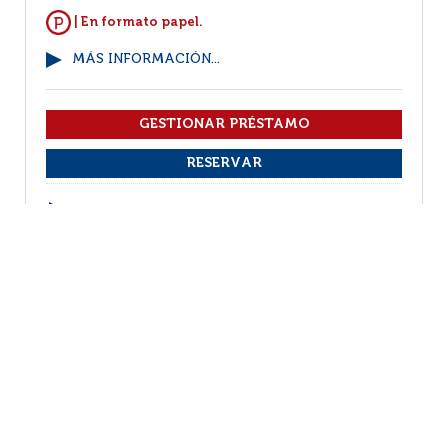
| En formato papel.
MÁS INFORMACIÓN...
VER EJEMPLARES
1
2
(1 - 10 / 12)
Por página :
25
50
100
200