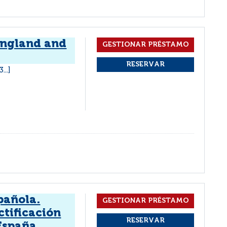
 England and
...]
pañola.
ctificación
 España