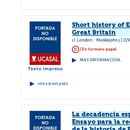
Short history of
Great Britain
London : Meiklejohn
[193
|
|
| En formato papel.
MÁS INFORMACIÓN...
Texto impreso
VER EJEMPLARES
La decadencia es
Ensayo para la re
de la historia de