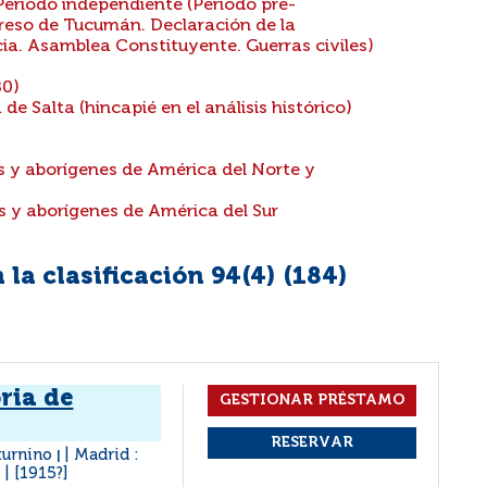
Período independiente (Período pre-
reso de Tucumán. Declaración de la
a. Asamblea Constituyente. Guerras civiles)
80)
e Salta (hincapié en el análisis histórico)
 y aborígenes de América del Norte y
 y aborígenes de América del Sur
la clasificación 94(4) (
184
)
ria de
aturnino
Madrid :
|
[1915?]
|