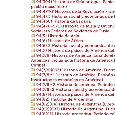
94(394) Historia de Siria antigua. Fenicia
pueblo musulman)
94(4)*RF Historia de la Revolución Fra
94(4):3 Historia social y económica de
94(460) Historia de España
94(470+571) Historia de Rusia y Unión S
Socialista Federativa Soviética de Rusia
94(5) Historia de Asia
94(6) Historia de África
94(6):3 Historia social y económica de Á
94(7) Historia de países de América del
94(7/8) Historia de América (cuando el 
Américas, incluir aquí historia de América 
Caribe)
94(7/8)(093) Historia de América. Fuent
94(7/8)*1 Historia de América. Período 
Instituciones españolas en América)
94(7/8)*2 Historia de américa. Periodo
94(7/8):3 Historia social y económica de
94(8) Historia de países de América del
94(82) Historia de Argentina
94(82)(04) Historia de Argentina (Libros
94(82)(093) Historia de Argentina. Fuen
94(82)*1 Historia argentina. Período co