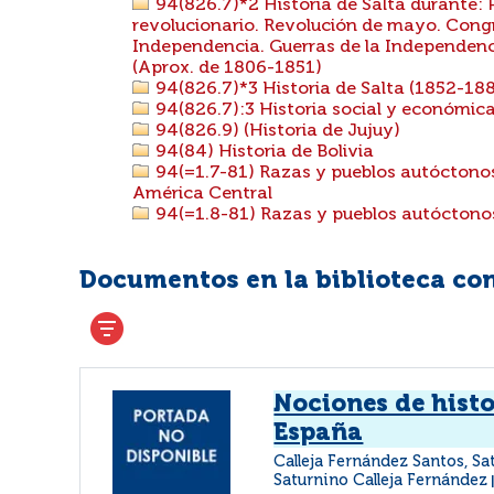
94(826.7)*2 Historia de Salta durante: 
revolucionario. Revolución de mayo. Cong
Independencia. Guerras de la Independenci
(Aprox. de 1806-1851)
94(826.7)*3 Historia de Salta (1852-18
94(826.7):3 Historia social y económica d
94(826.9) (Historia de Jujuy)
94(84) Historia de Bolivia
94(=1.7-81) Razas y pueblos autóctonos
América Central
94(=1.8-81) Razas y pueblos autóctonos
Documentos en la biblioteca con 
Nociones de histo
España
Calleja Fernández Santos, S
Saturnino Calleja Fernández