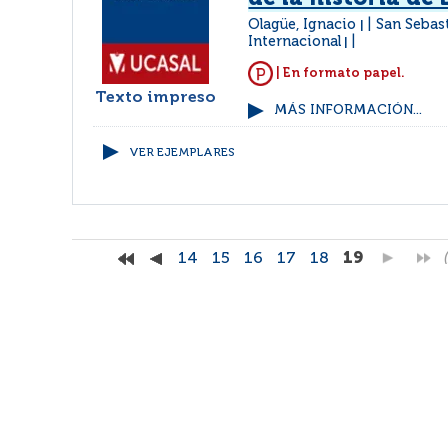
Olagüe, Ignacio
San Sebast
|
Internacional
|
| En formato papel.
Texto impreso
MÁS INFORMACIÓN...
VER EJEMPLARES
14
15
16
17
18
19
(
Facebook
RSS
Correo
Faq