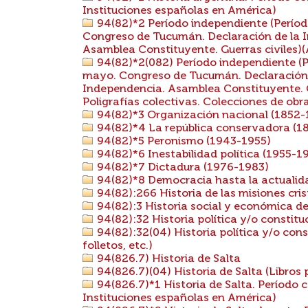
Instituciones españolas en América)
94(82)*2 Período independiente (Períod
Congreso de Tucumán. Declaración de la I
Asamblea Constituyente. Guerras civiles)
94(82)*2(082) Período independiente (P
mayo. Congreso de Tucumán. Declaración d
Independencia. Asamblea Constituyente. G
Poligrafías colectivas. Colecciones de obr
94(82)*3 Organización nacional (1852-
94(82)*4 La república conservadora (1
94(82)*5 Peronismo (1943-1955)
94(82)*6 Inestabilidad política (1955-1
94(82)*7 Dictadura (1976-1983)
94(82)*8 Democracia hasta la actualid
94(82):266 Historia de las misiones cri
94(82):3 Historia social y económica de 
94(82):32 Historia política y/o constitu
94(82):32(04) Historia política y/o cons
folletos, etc.)
94(826.7) Historia de Salta
94(826.7)(04) Historia de Salta (Libros p
94(826.7)*1 Historia de Salta. Período c
Instituciones españolas en América)