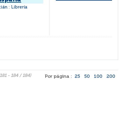
ián : Librería
181 - 184 / 184)
Por página :
25
50
100
200