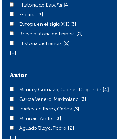
Historia de España
Historia de España
[4]
España
España
[3]
Europa en el siglo XIII
Europa en el siglo XIII
[3]
Breve historia de Francia
Breve historia de Francia
[2]
Historia de Francia
Historia de Francia
[2]
[+]
Autor
Maura y Gomazo, Gabriel, Duque de
Maura y Gomazo, Gabriel, Duque de
[4]
García Venero, Maximiano
García Venero, Maximiano
[3]
Ibañez de Ibero, Carlos
Ibañez de Ibero, Carlos
[3]
Maurois, André
Maurois, André
[3]
Aguado Bleye, Pedro
Aguado Bleye, Pedro
[2]
[+]