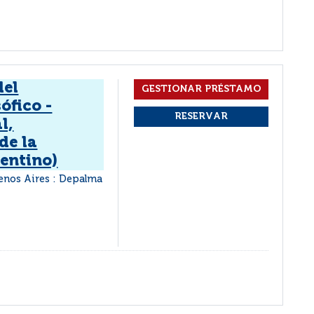
del
ófico -
l,
de la
gentino)
enos Aires : Depalma