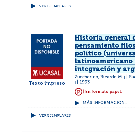
VER EJEMPLARES
Historia general 
pensamiento filos
político (universa
latinoamericano 
integración y ar
Zuccherino, Ricardo M.
Bu
|
1993
|
Texto impreso
| En formato papel.
MÁS INFORMACIÓN...
VER EJEMPLARES