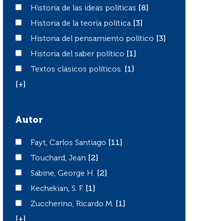
Historia de las ideas políticas
Historia de las ideas políticas
[8]
Historia de la teoría política
Historia de la teoría política
[3]
Historia del pensamiento político
Historia del pensamiento político
[3]
Historia del saber político
Historia del saber político
[1]
Textos clásicos políticos.
Textos clásicos políticos.
[1]
[+]
Autor
Fayt, Carlos Santiago
Fayt, Carlos Santiago
[11]
Touchard, Jean
Touchard, Jean
[2]
Sabine, George H.
Sabine, George H.
[2]
Kechekian, S. F.
Kechekian, S. F.
[1]
Zuccherino, Ricardo M.
Zuccherino, Ricardo M.
[1]
[+]