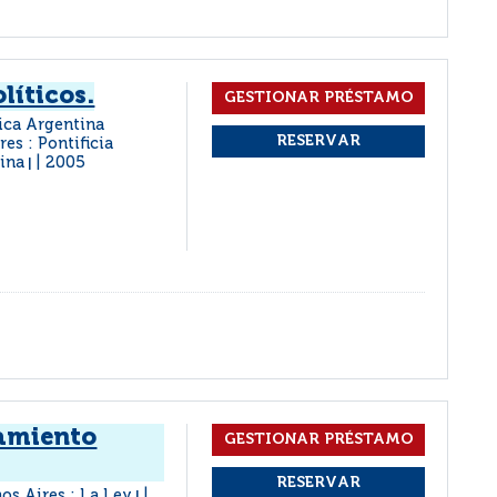
líticos.
lica Argentina
es : Pontificia
tina
2005
|
samiento
os Aires : La Ley