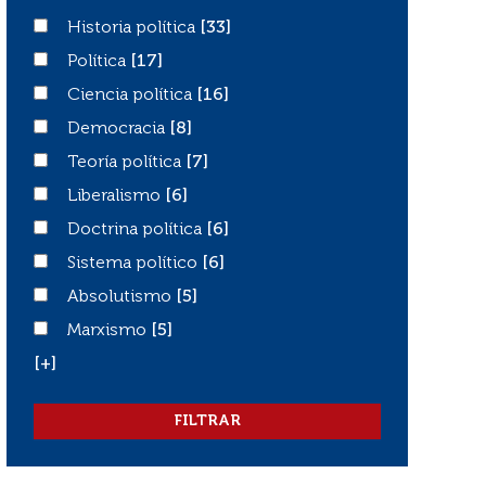
Historia política
Historia política
[33]
Política
Política
[17]
Ciencia política
Ciencia política
[16]
Democracia
Democracia
[8]
Teoría política
Teoría política
[7]
Liberalismo
Liberalismo
[6]
Doctrina política
Doctrina política
[6]
Sistema político
Sistema político
[6]
Absolutismo
Absolutismo
[5]
Marxismo
Marxismo
[5]
[+]