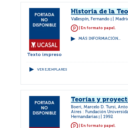
Historia de la Teo
Vallespín, Fernando
Madrid
|
| En formato papel.
MÁS INFORMACIÓN...
Texto impreso
VER EJEMPLARES
Teorías y proyect
Boeri, Marcelo D. Tursi, Ant
Aires : Fundación Universid
Hernandarias
1992
|
| En formato papel.