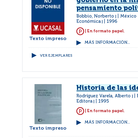
gobierno en la hi
pensamiento polí
Bobbio, Norberto
México 
|
Económica
1996
|
| En formato papel.
Texto impreso
MÁS INFORMACIÓN...
VER EJEMPLARES
Historia de las id
Rodríguez Varela, Alberto
|
Editora
1995
|
| En formato papel.
MÁS INFORMACIÓN...
Texto impreso