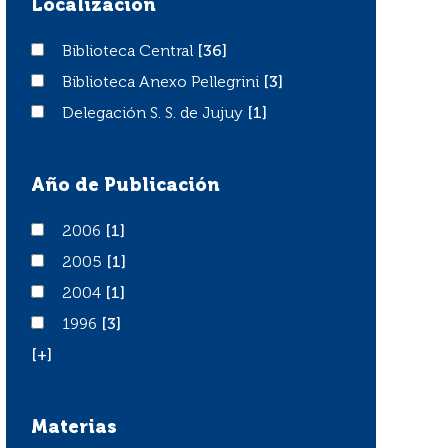
Localización
Biblioteca Central
Biblioteca Central
[36]
Biblioteca Anexo Pellegrini
Biblioteca Anexo Pellegrini
[3]
Delegación S. S. de Jujuy
Delegación S. S. de Jujuy
[1]
Año de Publicación
2006
2006
[1]
2005
2005
[1]
2004
2004
[1]
1996
1996
[3]
[+]
Materias