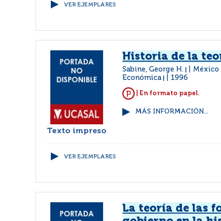
VER EJEMPLARES
Historia de la teo
Sabine, George H.
México 
|
Económica
1996
|
| En formato papel.
MÁS INFORMACIÓN...
Texto impreso
VER EJEMPLARES
La teoría de las 