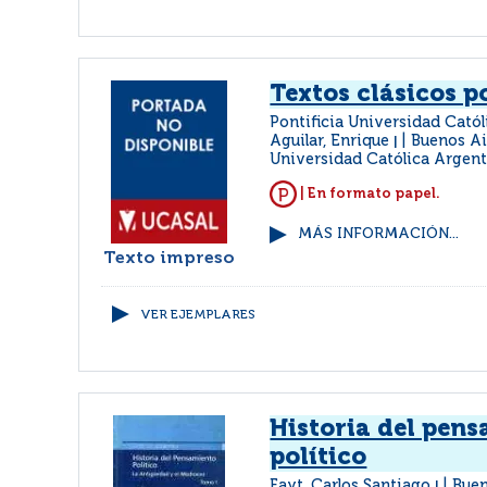
Textos clásicos po
Pontificia Universidad Cató
Aguilar, Enrique
Buenos Air
|
Universidad Católica Argen
| En formato papel.
MÁS INFORMACIÓN...
Texto impreso
VER EJEMPLARES
Historia del pen
político
Fayt, Carlos Santiago
Buen