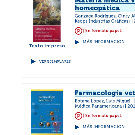
Materia médica v
homeopática
Gonzaga Rodríguez, Cinty A
Keops Industrias Gráficas
|
| En formato papel.
MÁS INFORMACIÓN...
Texto impreso
VER EJEMPLARES
Farmacología vet
Botana López, Luis Miguel
|
Médica Panamericana
20
|
| En formato papel.
MÁS INFORMACIÓN...