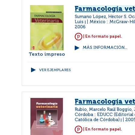
Farmacología vet
Sumano López, Héctor S. O
Luis
México : McGraw-Hil
|
2006
| En formato papel.
MÁS INFORMACIÓN...
Texto impreso
VER EJEMPLARES
Farmacología vet
Rubio, Marcelo Raúl Boggio,
Córdoba : EDUCC (Editorial 
Católica de Córdoba)
200
|
| En formato papel.