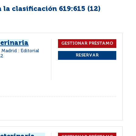
la clasificación 619:615 (
12
)
erinaria
Madrid : Editorial
22