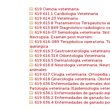
619 Ciencia veterinaria
619:611.1 Cardiología Veterinaria
619:614.23 Veterinario
619:615.8 Tratamientos Terapeuticos en
619:615.849 Diagnóstico radiológico ve
619:616-07 Semiología veterinaria. Sin
Necropsia. Examen post mortem
619:616-089 Terapéutica operatoria. Téc
quirúrgica
619:616.3 Gastroenterología veterinari
619:616.314 Odontología Veterinaria
619:616.5 Dermatología veterinaria
619:616.8 Neurología veterinaria. Neuro
animales
619:617 Cirugía veterinaria. Ortopedia 
619:618 Ginecología veterinaria. Obstet
619:636 Enfermedades de animales domés
Patología veterinaria (Epidemiología veter
619:636.1 Enfermedades de ganado equin
619:636.2 Enfermedades de ganado bovin
619:636.4 Enfermedades de ganado porci