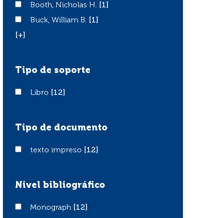
Booth, Nicholas H.
Booth, Nicholas H.
[1]
Buck, William B.
Buck, William B.
[1]
[+]
Tipo de soporte
Libro
Libro
[12]
Tipo de documento
texto impreso
texto impreso
[12]
Nivel bibliográfico
Monograph
Monograph
[12]