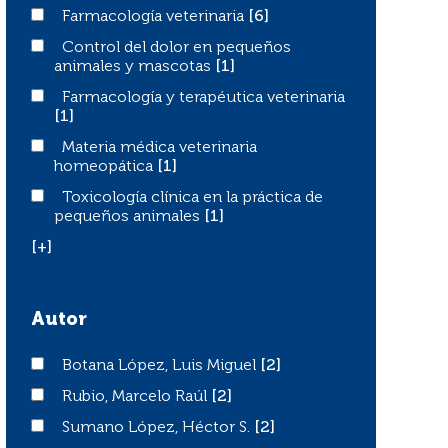
Farmacología veterinaria
Farmacología veterinaria
[6]
Control del dolor en pequeños animales y mascotas
Control del dolor en pequeños
animales y mascotas
[1]
Farmacología y terapéutica veterinaria
Farmacología y terapéutica veterinaria
[1]
Materia médica veterinaria homeopática
Materia médica veterinaria
homeopática
[1]
Toxicología clínica en la práctica de pequeños animales
Toxicología clínica en la práctica de
pequeños animales
[1]
[+]
Autor
Botana López, Luis Miguel
Botana López, Luis Miguel
[2]
Rubio, Marcelo Raúl
Rubio, Marcelo Raúl
[2]
Sumano López, Héctor S.
Sumano López, Héctor S.
[2]