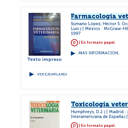
Farmacología vet
Sumano López, Héctor S. O
Luis
México : McGraw-Hil
|
1997
| En formato papel.
MÁS INFORMACIÓN...
Texto impreso
VER EJEMPLARES
Toxicología vete
Humphreys, D.J.
Madrid :
|
Interamericana de España
|
| En formato papel.