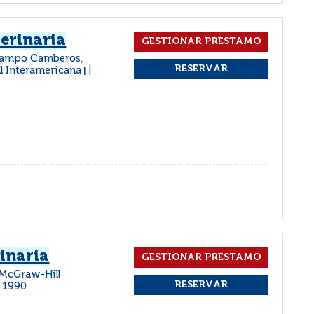
erinaria
campo Camberos,
l Interamericana
|
rinaria
 McGraw-Hill
1990