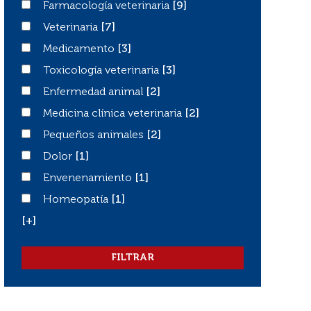
Farmacología veterinaria
Farmacología veterinaria
[9]
Veterinaria
Veterinaria
[7]
Medicamento
Medicamento
[3]
Toxicología veterinaria
Toxicología veterinaria
[3]
Enfermedad animal
Enfermedad animal
[2]
Medicina clínica veterinaria
Medicina clínica veterinaria
[2]
Pequeños animales
Pequeños animales
[2]
Dolor
Dolor
[1]
Envenenamiento
Envenenamiento
[1]
Homeopatía
Homeopatía
[1]
[+]