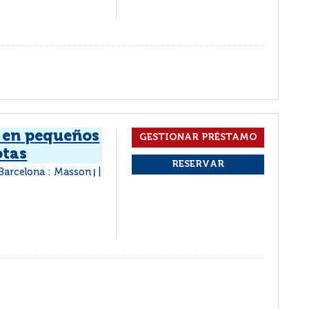
r en pequeños
otas
Barcelona : Masson
|