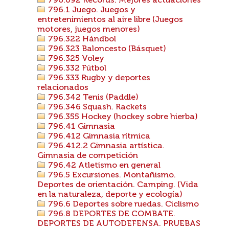
796.092 Records. Mejores actuaciones
796.1 Juego. Juegos y
entretenimientos al aire libre (Juegos
motores, juegos menores)
796.322 Hándbol
796.323 Baloncesto (Básquet)
796.325 Voley
796.332 Fútbol
796.333 Rugby y deportes
relacionados
796.342 Tenis (Paddle)
796.346 Squash. Rackets
796.355 Hockey (hockey sobre hierba)
796.41 Gimnasia
796.412 Gimnasia rítmica
796.412.2 Gimnasia artística.
Gimnasia de competición
796.42 Atletismo en general
796.5 Excursiones. Montañismo.
Deportes de orientación. Camping. (Vida
en la naturaleza, deporte y ecología)
796.6 Deportes sobre ruedas. Ciclismo
796.8 DEPORTES DE COMBATE.
DEPORTES DE AUTODEFENSA. PRUEBAS