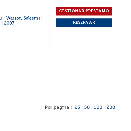
ar ; Watson, Saleem
|
2007
|
Por página :
25
50
100
200