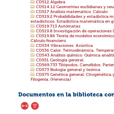
CD512 Algebra
CD514.12 Geometrías euclidianas y seu
CD517 Análisis matemático. Cálculo
CD519.2 Probabilidades y estadística m
estadísticos. Estadística matemática en g
CD519.713 Autómatas
CD519.8 Investigación de operaciones
CD519.86 Teoría de modelos económico
Cálculo financiero
CD534 Vibraciones. Acústica
CD536 Calor. Termodinámica. Tempera
CD543 Análisis químico. Química analít
CD551 Geología general.
CD569.733 Tilópodos. Camélidos. Parien
CD573 Biología general y teórica
CD575 Genética general. Citogenética g
Filogenia. (Herencia)
Documentos en la biblioteca con 