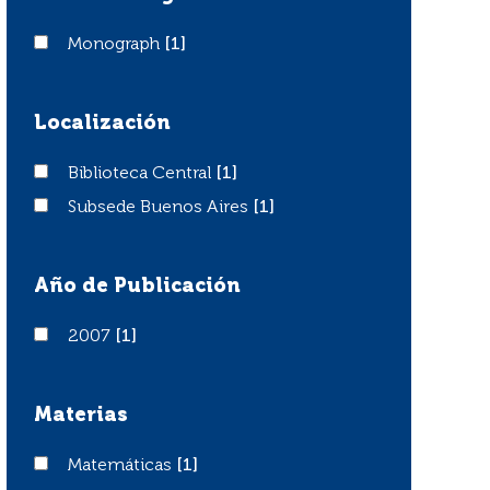
Monograph
Monograph
[1]
Localización
Biblioteca Central
Biblioteca Central
[1]
Subsede Buenos Aires
Subsede Buenos Aires
[1]
Año de Publicación
2007
2007
[1]
Materias
Matemáticas
Matemáticas
[1]