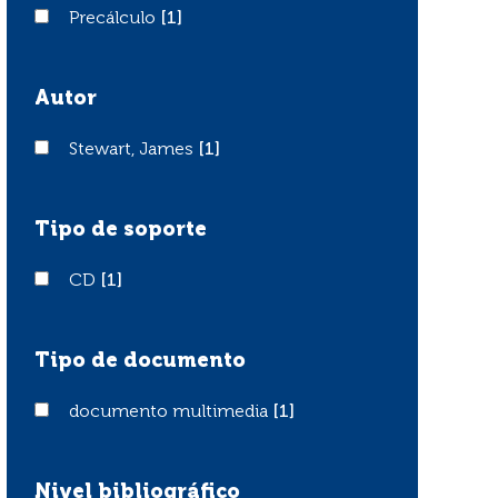
Precálculo
Precálculo
[1]
Autor
Stewart, James
Stewart, James
[1]
Tipo de soporte
CD
CD
[1]
Tipo de documento
documento multimedia
documento multimedia
[1]
Nivel bibliográfico