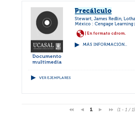
Precálculo
Stewart, James Redlin, Loth
México : Cengage Learning
| En formato cdrom.
MÁS INFORMACIÓN...
Documento
multimedia
VER EJEMPLARES
1
(1 - 1 / 1)