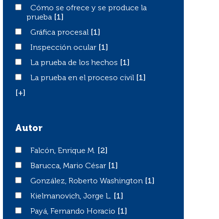
Cómo se ofrece y se produce la prueba
Cómo se ofrece y se produce la
prueba
[1]
Gráfica procesal
Gráfica procesal
[1]
Inspección ocular
Inspección ocular
[1]
La prueba de los hechos
La prueba de los hechos
[1]
La prueba en el proceso civil
La prueba en el proceso civil
[1]
[+]
Autor
Falcón, Enrique M.
Falcón, Enrique M.
[2]
Barucca, Mario César
Barucca, Mario César
[1]
González, Roberto Washington
González, Roberto Washington
[1]
Kielmanovich, Jorge L.
Kielmanovich, Jorge L.
[1]
Payá, Fernando Horacio
Payá, Fernando Horacio
[1]