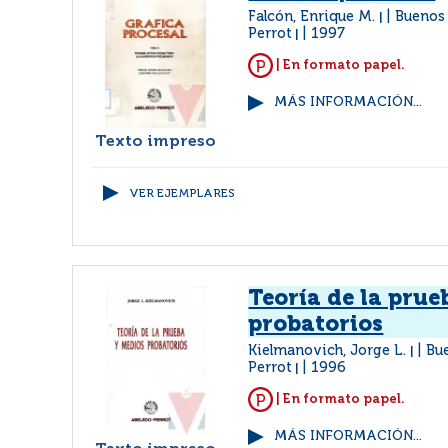
Falcón, Enrique M.
Buenos 
|
Perrot
1997
|
| En formato papel.
MÁS INFORMACIÓN...
Texto impreso
VER EJEMPLARES
Teoría de la prue
probatorios
Kielmanovich, Jorge L.
Bu
|
Perrot
1996
|
| En formato papel.
MÁS INFORMACIÓN...