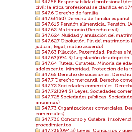
347.56 Responsabilidad profesional (des
civil; la ética profesional se clasifica en 174
347.6 Derecho de familia
347.6(460) Derecho de familia español
347.615 Pensión alimenticia. Pensión. (A
347.62 Matrimonio (Derecho civil)
347.624 Nulidad y anulación del matri
347.627 Disolución. Fin del matrimonio (
judicial, legal, mutuo acuerdo)
347.63 Filiación. Paternidad. Padres e h
347.63(094.5) Legislación de adopción
347.64 Tutela. Curatela. Minoría de eda
adolescente. Minoridad. Protección de la in
347.65 Derecho de sucesiones. Derecho 
347.7 Derecho mercantil. Derecho come
347.72 Sociedades comerciales. Derecho
347.72(094.5) Leyes. Sociedades comer
347.725 Sociedades públicas. Sociedad
anónimas)
347.73 Organizaciones comerciales. Der
comerciales)
347.736 Concurso y Quiebra. Insolvenci
procedimientos
347.736(094.5) Leyes. Concursos y quie