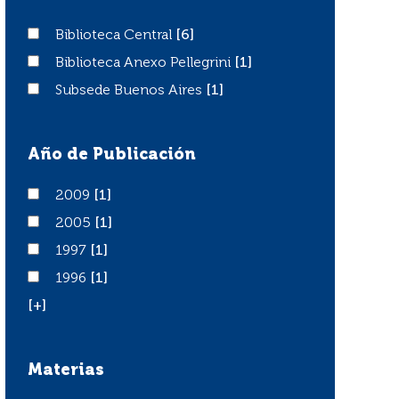
Biblioteca Central
Biblioteca Central
[6]
Biblioteca Anexo Pellegrini
Biblioteca Anexo Pellegrini
[1]
Subsede Buenos Aires
Subsede Buenos Aires
[1]
Año de Publicación
2009
2009
[1]
2005
2005
[1]
1997
1997
[1]
1996
1996
[1]
[+]
Materias