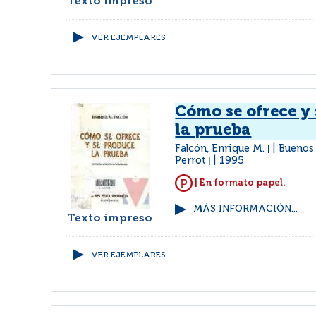
Texto impreso
VER EJEMPLARES
Cómo se ofrece y
la prueba
Falcón, Enrique M.
Buenos 
|
Perrot
1995
|
| En formato papel.
MÁS INFORMACIÓN...
Texto impreso
VER EJEMPLARES