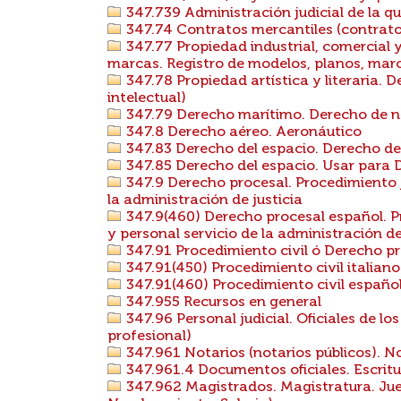
347.739 Administración judicial de la qui
347.74 Contratos mercantiles (contrato
347.77 Propiedad industrial, comercial y
marcas. Registro de modelos, planos, mar
347.78 Propiedad artística y literaria. 
intelectual)
347.79 Derecho marítimo. Derecho de 
347.8 Derecho aéreo. Aeronáutico
347.83 Derecho del espacio. Derecho de 
347.85 Derecho del espacio. Usar para 
347.9 Derecho procesal. Procedimiento j
la administración de justicia
347.9(460) Derecho procesal español. P
y personal servicio de la administración d
347.91 Procedimiento civil ó Derecho pro
347.91(450) Procedimiento civil italiano
347.91(460) Procedimiento civil españo
347.955 Recursos en general
347.96 Personal judicial. Oficiales de los 
profesional)
347.961 Notarios (notarios públicos). N
347.961.4 Documentos oficiales. Escritu
347.962 Magistrados. Magistratura. Juec