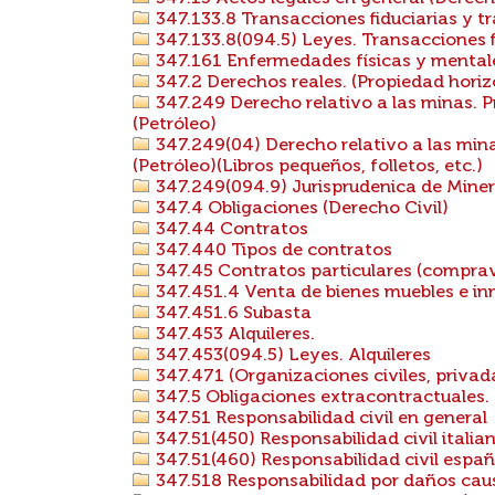
347.133.8 Transacciones fiduciarias y t
347.133.8(094.5) Leyes. Transacciones f
347.161 Enfermedades físicas y mental
347.2 Derechos reales. (Propiedad horiz
347.249 Derecho relativo a las minas. 
(Petróleo)
347.249(04) Derecho relativo a las min
(Petróleo)(Libros pequeños, folletos, etc.)
347.249(094.9) Jurisprudenica de Miner
347.4 Obligaciones (Derecho Civil)
347.44 Contratos
347.440 Tipos de contratos
347.45 Contratos particulares (compra
347.451.4 Venta de bienes muebles e inm
347.451.6 Subasta
347.453 Alquileres.
347.453(094.5) Leyes. Alquileres
347.471 (Organizaciones civiles, priva
347.5 Obligaciones extracontractuales. 
347.51 Responsabilidad civil en general
347.51(450) Responsabilidad civil italia
347.51(460) Responsabilidad civil espa
347.518 Responsabilidad por daños caus