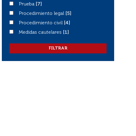
Prueba
Prueba
[7]
Procedimiento legal
Procedimiento legal
[5]
Procedimiento civil
Procedimiento civil
[4]
Medidas cautelares
Medidas cautelares
[1]