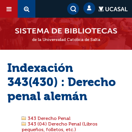
de la Universidad Católica de Salta
Indexación
343(430) : Derecho
penal alemán
343 Derecho Penal
343 (04) Derecho Penal (Libros
pequeños, folletos, etc.)