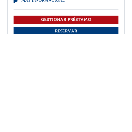
MÁS INFORMACIÓN...
VER EJEMPLARES
1
(1 - 5 / 5)
Por página :
25
50
100
200