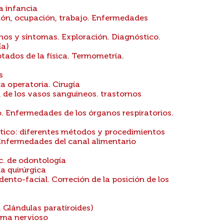
a infancia
ón, ocupación, trabajo. Enfermedades
nos y síntomas. Exploración. Diagnóstico.
ía)
ados de la física. Termometría.
s
a operatoria. Cirugía
, de los vasos sanguineos. trastornos
o. Enfermedades de los órganos respiratorios.
stico: diferentes métodos y procedimientos
 Enfermedades del canal alimentario
c. de odontología
a quirúrgica
nto-facial. Correción de la posición de los
. Glándulas paratiroides)
ema nervioso