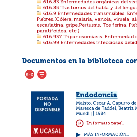
616.83 Enfermedades orgánicas del sis
616.85 Trastornos del habla y del lengua
616.9 Enfermedades transmisibles. Enf
Fiebres.(Cólera, malaria, variola, viruela, 
escarlatina, gripe,Pertussis, Tos ferina. Fie
paratifoidea, etc.)
616.937 Tripanosomiasis. Enfermedad d
616.99 Enfermedades infecciosas debida
Documentos en la biblioteca con 
Endodoncia
Maisto, Oscar A. Capurro de
Maresca de Taddei, Beatriz 
Mundi
1984
|
| En formato papel.
MÁS INFORMACIÓN...