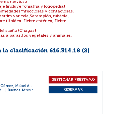
tema nervioso
je (incluye foniatría y logopedia)
ermedades infecciosas y contagiosas.
alastrim varicela,Sarampión, rubéola,
bre tifoidea. Fiebre entérica, Fiebre
el sueño (Chagas)
s a parásitos vegetales y animales.
la clasificación 616.314.18 (
2
)
 Gómez, Mabel A. ;
M.
Buenos Aires :
|