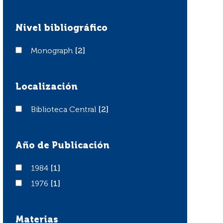
Nivel bibliográfico
Monograph
Monograph
[2]
Localización
Biblioteca Central
Biblioteca Central
[2]
Año de Publicación
1984
1984
[1]
1976
1976
[1]
Materias