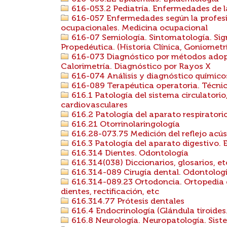
616-053.2 Pediatría. Enfermedades de l
616-057 Enfermedades según la profesi
ocupacionales. Medicina ocupacional
616-07 Semiología. Sintomatología. Sig
Propedéutica. (Historia Clínica, Goniometr
616-073 Diagnóstico por métodos adopt
Calorimetría. Diagnóstico por Rayos X
616-074 Análisis y diagnóstico químico
616-089 Terapéutica operatoria. Técnic
616.1 Patología del sistema circulatorio
cardiovasculares
616.2 Patología del aparato respiratori
616.21 Otorrinolaringología
616.28-073.75 Medición del reflejo acú
616.3 Patología del aparato digestivo.
616.314 Dientes. Odontología
616.314(038) Diccionarios, glosarios, et
616.314-089 Cirugía dental. Odontologí
616.314-089.23 Ortodoncia. Ortopedia de
dientes, rectificación, etc
616.314.77 Prótesis dentales
616.4 Endocrinología (Glándula tiroides
616.8 Neurología. Neuropatología. Sist