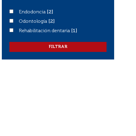
Endodoncia
Endodoncia
[2]
Odontología
Odontología
[2]
Rehabilitación dentaria
Rehabilitación dentaria
[1]