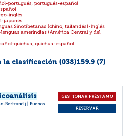
añol-portugués, portugués-español
español
ego-inglés
ol-japonés
nguas Sinotibetanas (chino, tailandés)-Inglés
-lenguas amerindias (América Central y del
spañol-quichua, quichua-español
la clasificación (038)159.9 (
7
)
icoanálisis
ean-Bertrand
Buenos
|