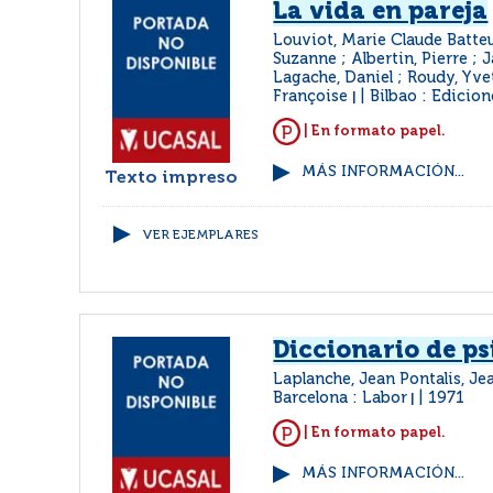
La vida en pareja
Louviot, Marie Claude Batteu
Suzanne ; Albertin, Pierre ; 
Lagache, Daniel ; Roudy, Yve
Françoise
Bilbao : Edicio
|
| En formato papel.
MÁS INFORMACIÓN...
Texto impreso
VER EJEMPLARES
Diccionario de ps
Laplanche, Jean Pontalis, J
Barcelona : Labor
1971
|
| En formato papel.
MÁS INFORMACIÓN...