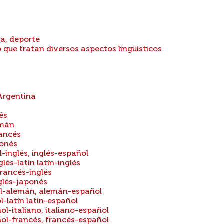
ca, deporte
 que tratan diversos aspectos lingüísticos
 Argentina
és
emán
rancés
ponés
-inglés, inglés-español
lés-latín latín-inglés
francés-inglés
glés-japonés
ol-alemán, alemán-español
l-latín latín-español
ol-italiano, italiano-español
ñol-francés, francés-español