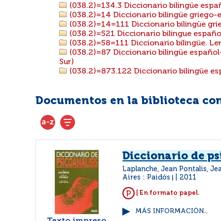
(038.2)=134.3 Diccionario bilingüe esp
(038.2)=14 Diccionario bilingüe griego-
(038.2)=14=111 Diccionario bilingüe gri
(038.2)=521 Diccionario bilingue españ
(038.2)=58=111 Diccionario bilingüe. Le
(038.2)=87 Diccionario bilingüe español
Sur)
(038.2)=873.122 Diccionario bilingüe e
Documentos en la biblioteca con 
Diccionario de ps
Laplanche, Jean Pontalis, J
Aires : Paidós
2011
|
| En formato papel.
MÁS INFORMACIÓN...