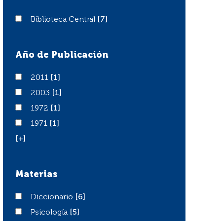
Biblioteca Central
Biblioteca Central
[7]
Año de Publicación
2011
2011
[1]
2003
2003
[1]
1972
1972
[1]
1971
1971
[1]
[+]
Materias
Diccionario
Diccionario
[6]
Psicología
Psicología
[5]