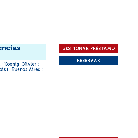
encias
 ; Koenig, Olivier ;
çois
Buenos Aires :
|