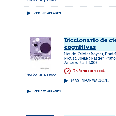
Texto impreso
VER EJEMPLARES
Diccionario de ci
cognitivas
Houdé, Olivier Kayser, Daniel
Proust, Joëlle ; Rastier, Fran
Amorrortu
2003
|
| En formato papel.
Texto impreso
MÁS INFORMACIÓN...
VER EJEMPLARES