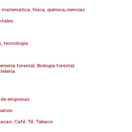
: matemática, física, química,ciencias
ntales
s, tecnología
eniería forestal, Biología forestal
telería
n de empresas
manos
Cacao. Café. Té. Tabaco