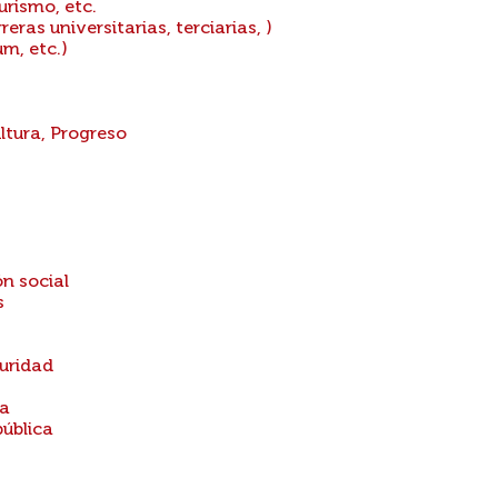
urismo, etc.
ras universitarias, terciarias, )
m, etc.)
ltura, Progreso
n social
s
guridad
ca
pública