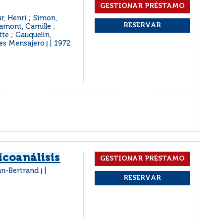
r, Henri ; Simon,
Jamont, Camille ;
tte ; Gauquelin,
nes Mensajero
1972
|
icoanálisis
ean-Bertrand
|