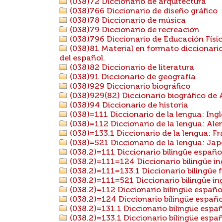
(038)72 Diccionario de arquitectura
(038)766 Diccionario de diseño gráfico
(038)78 Diccionario de música
(038)79 Diccionario de recreación
(038)796 Diccionario de Educación Físi
(038)81 Material en formato diccionario
del español.
(038)82 Diccionario de literatura
(038)91 Diccionario de geografía
(038)929 Diccionario biográfico
(038)929(82) Diccionario biográfico de
(038)94 Diccionario de historia
(038)=111 Diccionario de la lengua: Ingl
(038)=112 Diccionario de la lengua: Al
(038)=133.1 Diccionario de la lengua: F
(038)=521 Diccionario de la lengua: Ja
(038.2)=111 Diccionario bilingüe español
(038.2)=111=124 Diccionario bilingüe ing
(038.2)=111=133.1 Diccionario bilingüe 
(038.2)=111=521 Diccionario bilingüe in
(038.2)=112 Diccionario bilingüe españ
(038.2)=124 Diccionario bilingüe españo
(038.2)=131.1 Diccionario bilingüe españ
(038.2)=133.1 Diccionario bilingüe espa