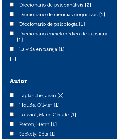
Diccionario de psicoanálisis
Diccionario de psicoanálisis
[2]
Diccionario de ciencias cognitivas
Diccionario de ciencias cognitivas
[1]
Diccionario de psicología
Diccionario de psicología
[1]
Diccionario enciclopédico de la psique
Diccionario enciclopédico de la psique
[1]
La vida en pareja
La vida en pareja
[1]
[+]
Autor
Laplanche, Jean
Laplanche, Jean
[2]
Houdé, Olivier
Houdé, Olivier
[1]
Louviot, Marie Claude
Louviot, Marie Claude
[1]
Piéron, Henri
Piéron, Henri
[1]
Székely, Béla
Székely, Béla
[1]