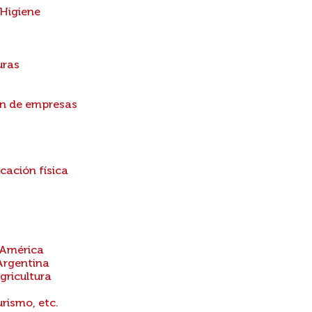
 Higiene
uras
ón de empresas
cación física
 América
Argentina
gricultura
urismo, etc.