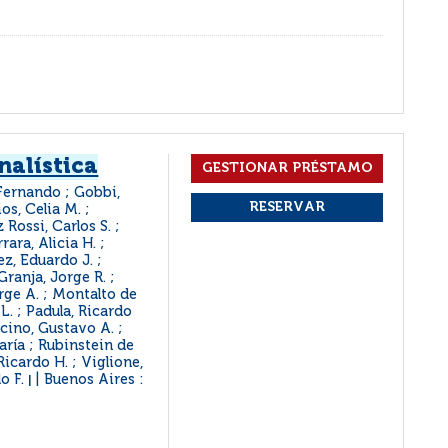
nalística
 Fernando ; Gobbi,
os, Celia M. ;
 Rossi, Carlos S. ;
rara, Alicia H. ;
z, Eduardo J. ;
Granja, Jorge R. ;
rge A. ; Montalto de
L. ; Padula, Ricardo
acino, Gustavo A. ;
ría ; Rubinstein de
Ricardo H. ; Viglione,
o F.
Buenos Aires :
|