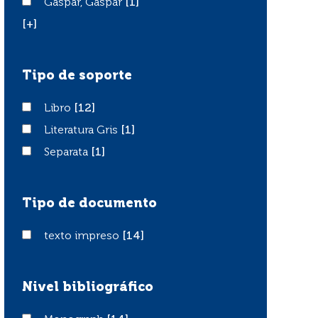
Gaspar, Gaspar
Gaspar, Gaspar
[1]
[+]
Tipo de soporte
Libro
Libro
[12]
Literatura Gris
Literatura Gris
[1]
Separata
Separata
[1]
Tipo de documento
texto impreso
texto impreso
[14]
Nivel bibliográfico