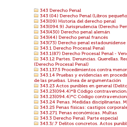
343 Derecho Penal
343 (04) Derecho Penal (Libros pequeños,
343(09) Historia del derecho penal
343(094.9) Jurisprudencia (Derecho Pen
343(430) Derecho penal alemán
343(44) Derecho penal francés
343(73) Derecho penal estadounidense
343.1 Derecho Procesal Penal
343.1(87) Derecho Procesal Penal - Ven
343.12 Partes. Denuncias. Querellas. R
(Derecho Procesal Penal)
343.137.5 Procedimientos contra meno
343.14 Pruebas y evidencias en procedim
de las pruebas. Línea de argumentación
343.23 Actos punibles en general (Deli
343.23(094.4)*B Código contravenciona
343.23(094.4)*C Código contravencional,
343.24 Penas. Medidas disciplinarias. 
343.25 Penas físicas: castigos corporal
343.271 Penas económicas. Multas
343.3 Derecho Penal. Parte especial
343.3/.7 Delitos concretos. Actos punibl