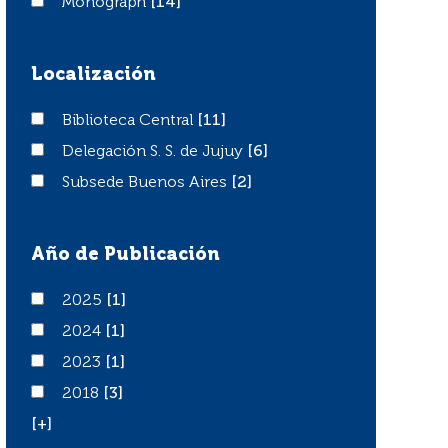
Monograph
Monograph
[14]
Localización
Biblioteca Central
Biblioteca Central
[11]
Delegación S. S. de Jujuy
Delegación S. S. de Jujuy
[6]
Subsede Buenos Aires
Subsede Buenos Aires
[2]
Año de Publicación
2025
2025
[1]
2024
2024
[1]
2023
2023
[1]
2018
2018
[3]
[+]