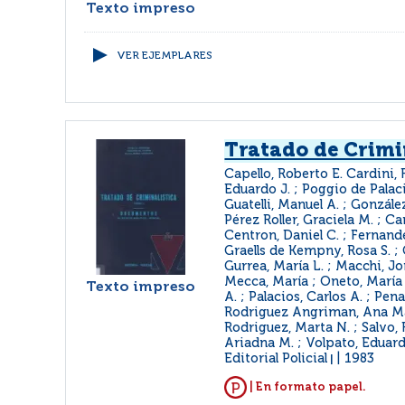
Texto impreso
VER EJEMPLARES
Tratado de Crimi
Capello, Roberto E. Cardini,
Eduardo J. ; Poggio de Palaci
Guatelli, Manuel A. ; González
Pérez Roller, Graciela M. ; Car
Centron, Daniel C. ; Fernande
Graells de Kempny, Rosa S. ; 
Gurrea, María L. ; Macchi, Jo
Mecca, María ; Oneto, María 
Texto impreso
A. ; Palacios, Carlos A. ; Pen
Rodriguez Angriman, Ana Ma
Rodriguez, Marta N. ; Salvo, 
Ariadna M. ; Volpato, Eduard
Editorial Policial
1983
|
| En formato papel.