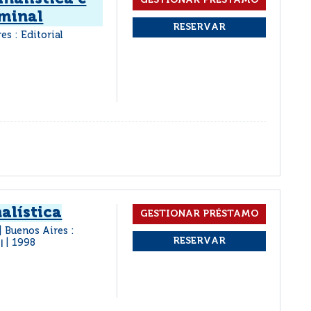
iminal
es : Editorial
alística
Buenos Aires :
1998
|