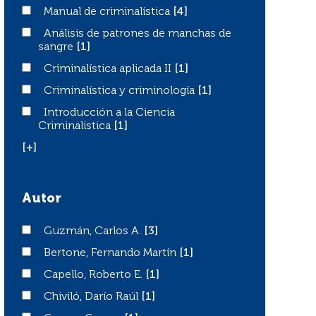
Manual de criminalística
Manual de criminalística
[4]
Análisis de patrones de manchas de sangre
Análisis de patrones de manchas de
sangre
[1]
Criminalística aplicada II
Criminalística aplicada II
[1]
Criminalística y criminología
Criminalística y criminología
[1]
Introducción a la Ciencia Criminalistica
Introducción a la Ciencia
Criminalistica
[1]
[+]
Autor
Guzmán, Carlos A.
Guzmán, Carlos A.
[3]
Bertone, Fernando Martín
Bertone, Fernando Martín
[1]
Capello, Roberto E.
Capello, Roberto E.
[1]
Chiviló, Darío Raúl
Chiviló, Darío Raúl
[1]