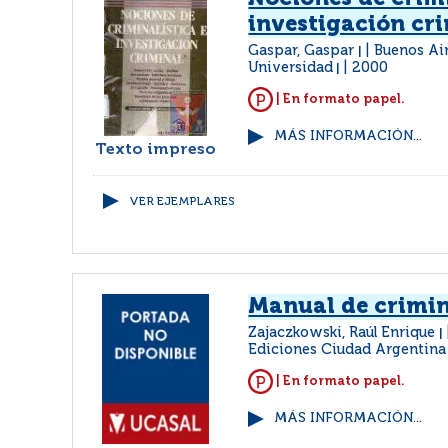
investigación cr
Gaspar, Gaspar
Buenos Air
|
Universidad
2000
|
| En formato papel.
MÁS INFORMACIÓN...
Texto impreso
VER EJEMPLARES
Manual de crimin
Zajaczkowski, Raúl Enrique
|
Ediciones Ciudad Argentina
| En formato papel.
MÁS INFORMACIÓN...