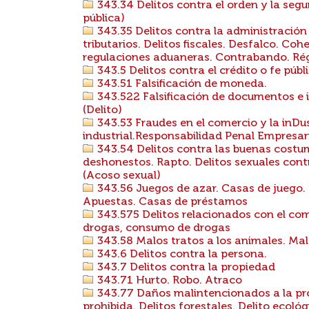
343.34 Delitos contra el orden y la segu
pública)
343.35 Delitos contra la administración 
tributarios. Delitos fiscales. Desfalco. Co
regulaciones aduaneras. Contrabando. Rég
343.5 Delitos contra el crédito o fe públi
343.51 Falsificación de moneda.
343.522 Falsificación de documentos e i
(Delito)
343.53 Fraudes en el comercio y la inDus
industrial.Responsabilidad Penal Empresa
343.54 Delitos contra las buenas costum
deshonestos. Rapto. Delitos sexuales contr
(Acoso sexual)
343.56 Juegos de azar. Casas de juego. 
Apuestas. Casas de préstamos
343.575 Delitos relacionados con el com
drogas, consumo de drogas
343.58 Malos tratos a los animales. Mal
343.6 Delitos contra la persona.
343.7 Delitos contra la propiedad
343.71 Hurto. Robo. Atraco
343.77 Daños malintencionados a la pro
prohibida. Delitos forestales. Delito ecológ