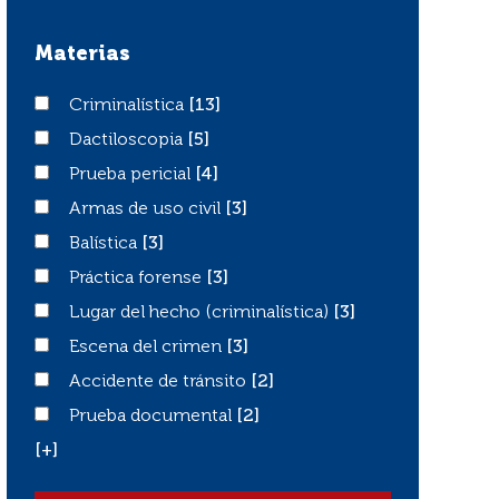
Materias
Criminalística
Criminalística
[13]
Dactiloscopia
Dactiloscopia
[5]
Prueba pericial
Prueba pericial
[4]
Armas de uso civil
Armas de uso civil
[3]
Balística
Balística
[3]
Práctica forense
Práctica forense
[3]
Lugar del hecho (criminalística)
Lugar del hecho (criminalística)
[3]
Escena del crimen
Escena del crimen
[3]
Accidente de tránsito
Accidente de tránsito
[2]
Prueba documental
Prueba documental
[2]
[+]