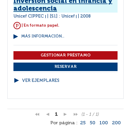
Inversión social en infancia y
adolescencia
Unicef CIPPEC
[S.l.] : Unicef
2008
|
|
| En formato papel.
MÁS INFORMACIÓN...
VER EJEMPLARES
1
(1 - 1 / 1)
Por página :
25
50
100
200