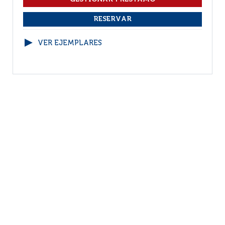
VER EJEMPLARES
1
(1 - 4 / 4)
Por página :
25
50
100
200
Facebook
RSS
Correo