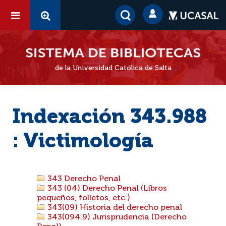
de la Universidad Católica de Salta
Indexación 343.988
: Victimología
343 Derecho Penal
343 (04) Derecho Penal (Libros
pequeños, folletos, etc.)
343(09) Historia del derecho penal
343(094.9) Jurisprudencia (Derecho