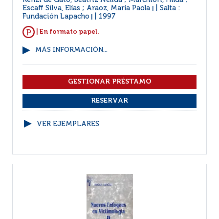
Renzi de Gato, Beatriz Nélida ; Marchiori, Hilda ;
Escaff Silva, Elías ; Araoz, María Paola
Salta :
|
Fundación Lapacho
1997
|
| En formato papel.
MÁS INFORMACIÓN...
VER EJEMPLARES