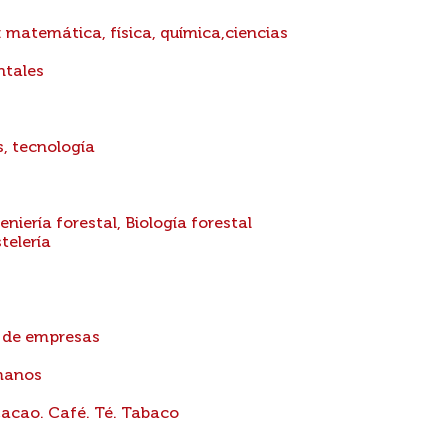
: matemática, física, química,ciencias
ntales
s, tecnología
eniería forestal, Biología forestal
telería
n de empresas
manos
Cacao. Café. Té. Tabaco