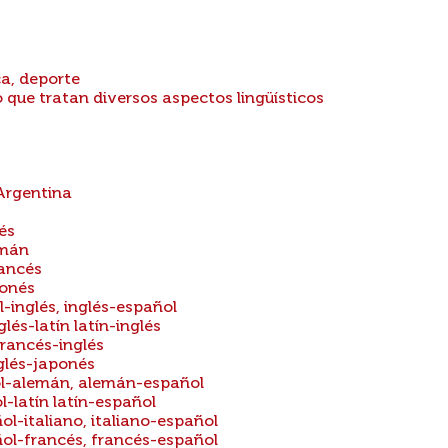
ca, deporte
 que tratan diversos aspectos lingüísticos
 Argentina
és
emán
rancés
ponés
-inglés, inglés-español
lés-latín latín-inglés
francés-inglés
glés-japonés
ol-alemán, alemán-español
l-latín latín-español
ol-italiano, italiano-español
ñol-francés, francés-español