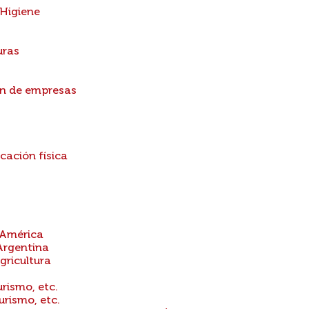
 Higiene
uras
ón de empresas
cación física
 América
Argentina
gricultura
urismo, etc.
urismo, etc.