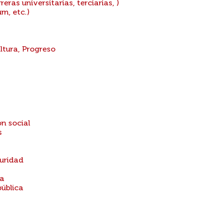
ras universitarias, terciarias, )
m, etc.)
ltura, Progreso
n social
s
guridad
ca
pública