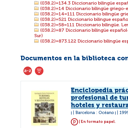
(038.2)=134.3 Diccionario bilingüe esp
(038.2)=14 Diccionario bilingüe griego-
(038.2)=14=111 Diccionario bilingüe gri
(038.2)=521 Diccionario bilingue españ
(038.2)=58=111 Diccionario bilingüe. Le
(038.2)=87 Diccionario bilingüe español
Sur)
(038.2)=873.122 Diccionario bilingüe e
Documentos en la biblioteca con 
Enciclopedia prá
profesional de tu
hoteles y restaur
Barcelona : Océano
199
|
|
| En formato papel.