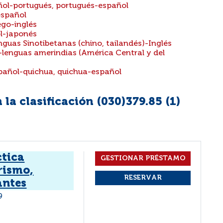
añol-portugués, portugués-español
español
ego-inglés
ol-japonés
nguas Sinotibetanas (chino, tailandés)-Inglés
-lenguas amerindias (América Central y del
spañol-quichua, quichua-español
la clasificación (030)379.85 (
1
)
ctica
rismo,
antes
9