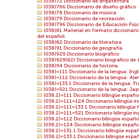
(038)72 Diccionario de arquitectura
(038)766 Diccionario de diseño gráfico
(038)78 Diccionario de música
(038)79 Diccionario de recreación
(038)796 Diccionario de Educación Físi
(038)81 Material en formato diccionario
del español.
(038)82 Diccionario de literatura
(038)91 Diccionario de geografía
(038)929 Diccionario biográfico
(038)929(82) Diccionario biográfico de
(038)94 Diccionario de historia
(038)=111 Diccionario de la lengua: Ingl
(038)=112 Diccionario de la lengua: Al
(038)=133.1 Diccionario de la lengua: F
(038)=521 Diccionario de la lengua: Ja
(038.2)=111 Diccionario bilingüe español
(038.2)=111=124 Diccionario bilingüe ing
(038.2)=111=133.1 Diccionario bilingüe 
(038.2)=111=521 Diccionario bilingüe in
(038.2)=112 Diccionario bilingüe españ
(038.2)=124 Diccionario bilingüe españo
(038.2)=131.1 Diccionario bilingüe españ
(038.2)=133.1 Diccionario bilingüe espa