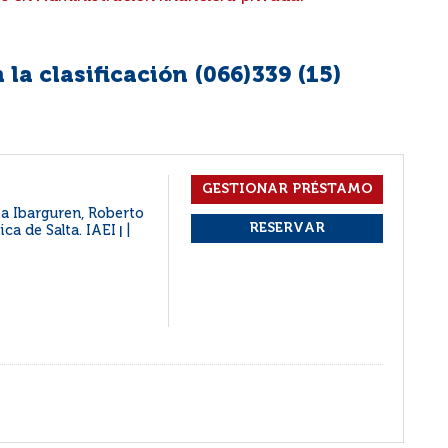
la clasificación (066)339 (
15
)
ia Ibarguren, Roberto
lica de Salta. IAEI
|