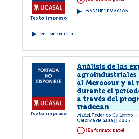
MÁS INFORMACIÓN...
Texto impreso
VER EJEMPLARES
Análisis de las e
agroindustriales
al Mercosur y al
durante el perío
a través del pro
tradecan
Texto impreso
Madel, Federico Guillermo
|
Católica de Salta
2005
|
| En formato papel.