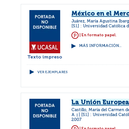
México en el Mer
Juárez, María Agustina Ibar
[S.l.] : Universidad Católica d
| En formato papel.
MÁS INFORMACIÓN...
Texto impreso
VER EJEMPLARES
La Unión Europea
Castillo, María del Carmen d
A.
[S.l.] : Universidad Cató
|
2007
| En formato papel.