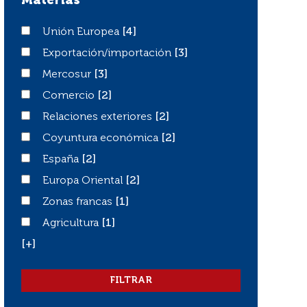
Materias
Unión Europea
Unión Europea
[4]
Exportación/importación
Exportación/importación
[3]
Mercosur
Mercosur
[3]
Comercio
Comercio
[2]
Relaciones exteriores
Relaciones exteriores
[2]
Coyuntura económica
Coyuntura económica
[2]
España
España
[2]
Europa Oriental
Europa Oriental
[2]
Zonas francas
Zonas francas
[1]
Agricultura
Agricultura
[1]
[+]