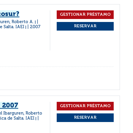
cosur?
guren, Roberto A.
|
e Salta. IAEI
2007
|
 2007
el Ibarguren, Roberto
lica de Salta. IAEI
|