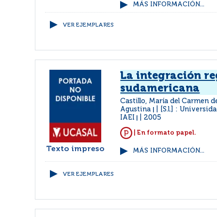
MÁS INFORMACIÓN...
VER EJEMPLARES
La integración r
sudamericana
Castillo, María del Carmen d
Agustina
[S.l.] : Universid
|
IAEI
2005
|
| En formato papel.
Texto impreso
MÁS INFORMACIÓN...
VER EJEMPLARES