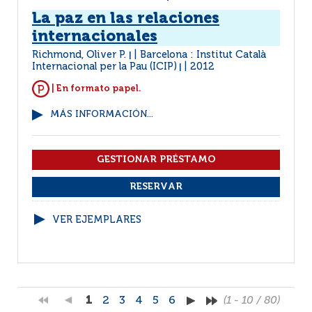
La paz en las relaciones
internacionales
Richmond, Oliver P.
Barcelona : Institut Català
|
Internacional per la Pau (ICIP)
2012
|
| En formato papel.
MÁS INFORMACIÓN...
VER EJEMPLARES
1
2
3
4
5
6
(1 - 10 / 80)