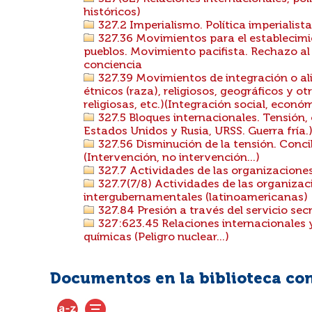
históricos)
327.2 Imperialismo. Política imperialist
327.36 Movimientos para el establecimi
pueblos. Movimiento pacifista. Rechazo al s
conciencia
327.39 Movimientos de integración o ali
étnicos (raza), religiosos, geográficos y ot
religiosas, etc.)(Integración social, económi
327.5 Bloques internacionales. Tensión, 
Estados Unidos y Rusia, URSS. Guerra fría.
327.56 Disminución de la tensión. Concil
(Intervención, no intervención...)
327.7 Actividades de las organizacione
327.7(7/8) Actividades de las organizac
intergubernamentales (latinoamericanas)
327.84 Presión a través del servicio sec
327:623.45 Relaciones internacionales 
químicas (Peligro nuclear...)
Documentos en la biblioteca con 