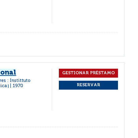
ional
es : Instittuto
nica
1970
|