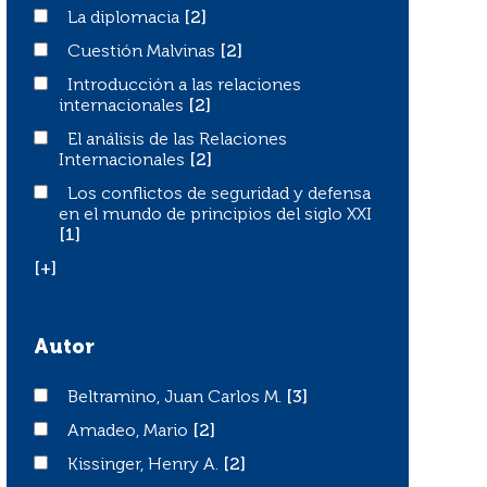
La diplomacia
La diplomacia
[2]
Cuestión Malvinas
Cuestión Malvinas
[2]
Introducción a las relaciones internacionales
Introducción a las relaciones
internacionales
[2]
El análisis de las Relaciones Internacionales
El análisis de las Relaciones
Internacionales
[2]
Los conflictos de seguridad y defensa en el mundo de pri
Los conflictos de seguridad y defensa
en el mundo de principios del siglo XXI
[1]
[+]
Autor
Beltramino, Juan Carlos M.
Beltramino, Juan Carlos M.
[3]
Amadeo, Mario
Amadeo, Mario
[2]
Kissinger, Henry A.
Kissinger, Henry A.
[2]