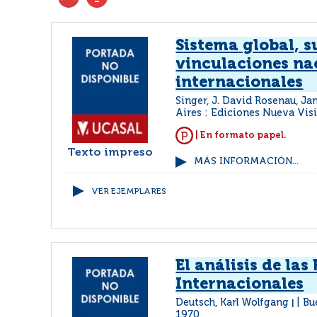
Sistema global, s
vinculaciones na
internacionales
Singer, J. David Rosenau, J
Aires : Ediciones Nueva Vis
| En formato papel.
Texto impreso
MÁS INFORMACIÓN...
VER EJEMPLARES
El análisis de las
Internacionales
Deutsch, Karl Wolfgang
Bu
|
1970