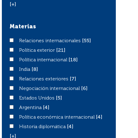
[+]
Materias
Relaciones internacionales
Relaciones internacionales
[55]
Política exterior
Política exterior
[21]
Política internacional
Política internacional
[18]
India
India
[8]
Relaciones exteriores
Relaciones exteriores
[7]
Negociación internacional
Negociación internacional
[6]
Estados Unidos
Estados Unidos
[5]
Argentina
Argentina
[4]
Política económica internacional
Política económica internacional
[4]
Historia diplomática
Historia diplomática
[4]
[+]