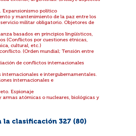
a. Expansionismo político
ento y mantenimiento de la paz entre los
ervicio militar obligatorio. Objetores de
anza basados en principios lingüísticos,
ros (Conflictos por cuestiones étnicas,
ca, cultural, etc.)
conflicto. (Orden mundial; Tensión entre
)
iación de conflictos internacionales
s internacionales e intergubernamentales.
iones internacionales e
reto. Espionaje
y armas atómicas o nucleares, biológicas y
la clasificación 327 (
80
)