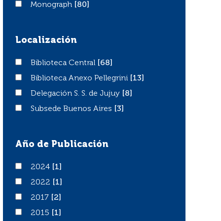
Monograph
Monograph
[80]
Localización
Biblioteca Central
Biblioteca Central
[68]
Biblioteca Anexo Pellegrini
Biblioteca Anexo Pellegrini
[13]
Delegación S. S. de Jujuy
Delegación S. S. de Jujuy
[8]
Subsede Buenos Aires
Subsede Buenos Aires
[3]
Año de Publicación
2024
2024
[1]
2022
2022
[1]
2017
2017
[2]
2015
2015
[1]