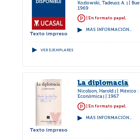
Kozlowski, Tadeusz A.
Bue
|
1969
| En formato papel.
MÁS INFORMACIÓN...
Texto impreso
VER EJEMPLARES
La diplomacia
Nicolson, Harold
México :
|
Económica
1967
|
| En formato papel.
MÁS INFORMACIÓN...
Texto impreso