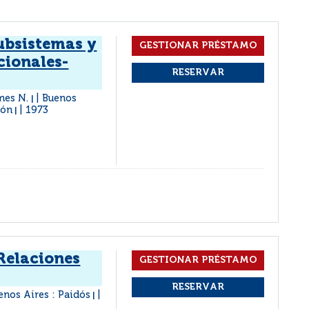
ubsistemas y
cionales-
ames N.
Buenos
|
ión
1973
|
 Relaciones
enos Aires : Paidós
|