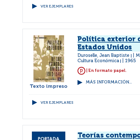
VER EJEMPLARES
Política exterior 
Estados Unidos
Duroselle, Jean Baptiste
M
|
Cultura Económica
1965
|
| En formato papel.
MÁS INFORMACIÓN...
Texto impreso
VER EJEMPLARES
Teorías contempo