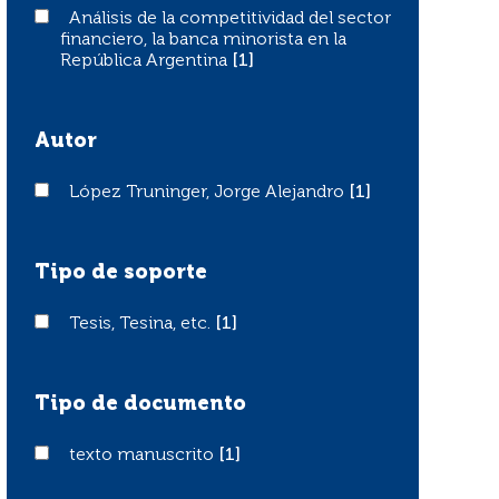
Análisis de la competitividad del sector financiero, la b
Análisis de la competitividad del sector
financiero, la banca minorista en la
República Argentina
[1]
Autor
López Truninger, Jorge Alejandro
López Truninger, Jorge Alejandro
[1]
Tipo de soporte
Tesis, Tesina, etc.
Tesis, Tesina, etc.
[1]
Tipo de documento
texto manuscrito
texto manuscrito
[1]