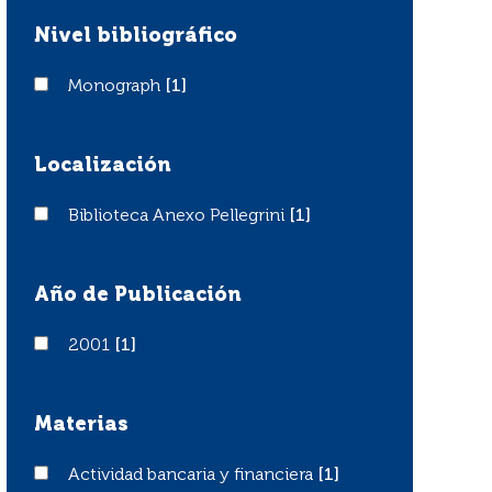
Nivel bibliográfico
Monograph
Monograph
[1]
Localización
Biblioteca Anexo Pellegrini
Biblioteca Anexo Pellegrini
[1]
Año de Publicación
2001
2001
[1]
Materias
Actividad bancaria y financiera
Actividad bancaria y financiera
[1]