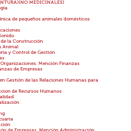
NTURA)(NO MEDICINALES)
ogía
línica de pequeños animales domésticos
icaciones
Sonido
 de la Construcción
n Animal
ria y Control de Gestión
as
 Organizaciones. Mención Finanzas
nanzas de Empresas
 en Gestión de las Relaciones Humanas para
eccion de Recursos Humanos
alidad
alización
ing
cuaria
ación
ón de Empresas. Mención Administración