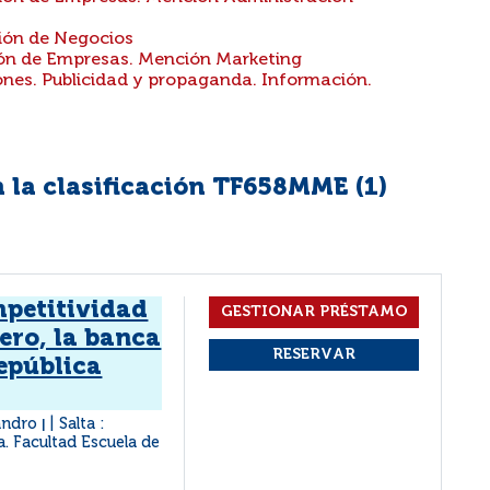
ión de Negocios
n de Empresas. Mención Marketing
nes. Publicidad y propaganda. Información.
 la clasificación TF658MME (
1
)
mpetitividad
iero, la banca
epública
jandro
Salta :
|
a. Facultad Escuela de