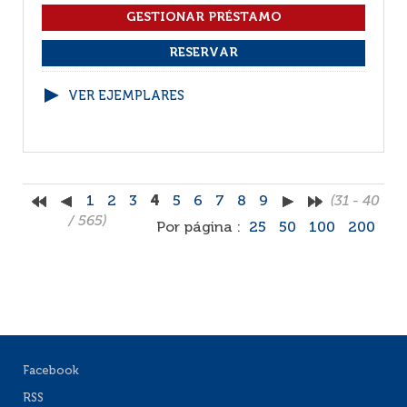
VER EJEMPLARES
1
2
3
4
5
6
7
8
9
(31 - 40
/ 565)
Por página :
25
50
100
200
Facebook
RSS