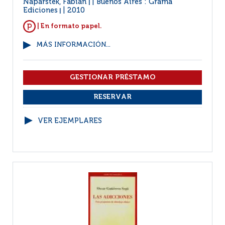
Naparstek, Fabián
Buenos Aires : Grama
|
Ediciones
2010
|
| En formato papel.
MÁS INFORMACIÓN...
VER EJEMPLARES