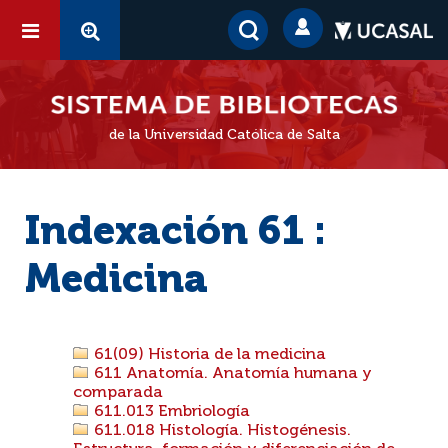
de la Universidad Católica de Salta
Indexación 61 :
Medicina
61(09) Historia de la medicina
611 Anatomía. Anatomía humana y
comparada
611.013 Embriología
611.018 Histología. Histogénesis.