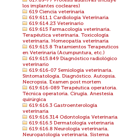
617.89-77 Prótesis auditivas (incluye
los implantes cocleares)
619 Ciencia veterinaria
619:611.1 Cardiología Veterinaria
619:614.23 Veterinario
619:615 Farmacología veterinaria.
Terapéutica veterinaria. Toxicología
veterinaria. Homeopatía veterinaria
619:615.8 Tratamientos Terapeuticos
en Veterinaria (Acumpuntura, etc.)
619:615.849 Diagnóstico radiológico
veterinario
619:616-07 Semiología veterinaria.
Sintomatología. Diagnóstico. Autopsia.
Necropsia. Examen post mortem
619:616-089 Terapéutica operatoria.
Técnica operatoria. Cirugía. Anestesia
quirúrgica
619:616.3 Gastroenterología
veterinaria
619:616.314 Odontología Veterinaria
619:616.5 Dermatología veterinaria
619:616.8 Neurología veterinaria.
Neuropatología veterinaria. Sistema