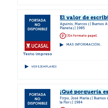
El valor de escrib
Aguinis, Marcos
Buenos Ai
|
Planeta
1985
|
| En formato papel.
MÁS INFORMACIÓN...
Texto impreso
VER EJEMPLARES
¡Qué porquería es
Firpo, José María
Buenos A
|
la Flor
1984
|