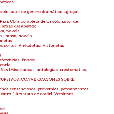
oéticas
solo autor de género dramático agregar
 Para Obra completa de un solo autor de
letras del apellido
iva, novela
a : prosa, novela
rietas
s cortos. Anécdotas. Historietas
s
ferencias. Brindis
dencia
fías (Misceláneas, antologías, crestomatías,
SCURSIVOS. CONVERSACIONES SOBRE
chos sentenciosos, proverbios, pensamientos
lares. Literatura de cordel. Versiones
nil.
oesía