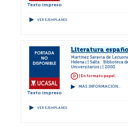
Texto impreso
VER EJEMPLARES
Literatura españ
Martínez Saravia de Lecuona,
Helena
Salta : Biblioteca 
|
Universitarios
2000
|
| En formato papel.
MÁS INFORMACIÓN...
Texto impreso
VER EJEMPLARES