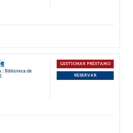
je
a : Biblioteca de
2