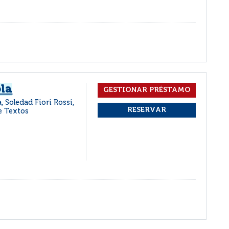
ola
 Soledad Fiori Rossi,
de Textos