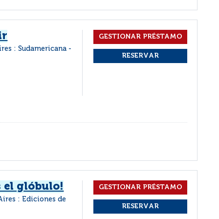
ir
res : Sudamericana -
 el glóbulo!
ires : Ediciones de