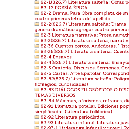
82-1(826.7) Literatura salteña: Obras p
82-13 POESÍA ÉPICA
82-2 Drama. Para Obra completa de un 
cuatro primeras letras del apellido
82-2(826.7) Literatura salteña: Drama.
género dramático agregar cuatro primeras 
82-3 Literatura narrativa: Prosa narrat
82-3(826.7) Literatura salteña, narrativ
82-36 Cuentos cortos. Anécdotas. Histo
82-36(826.7) Literatura salteña: Cuento
82-4 Ensayos
82-4(826.7) Literatura salteña: Ensayo
82-5 Oratoria. Discursos. Sermones. Con
82-6 Cartas. Arte Epistolar. Correspon
82-82(826.7) Literatura salteña: Poligra
florilegios, curiosidades)
82-83 DIÁLOGOS FILOSÓFICOS O DI
TEMAS DIVERSOS
82-84 Máximas, aforismos, refranes, di
82-91 Literatura popular. Ediciones popu
simplificadas (Literatura folklórica)
82-92 Literatura periodística
82-93 Literatura infantil. Literatura juve
82-93-1 Litderatura infantil y juvenil. P