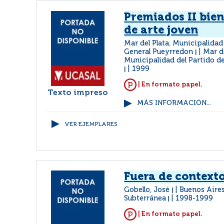
Premiados II bie
de arte joven
Mar del Plata. Municipalidad
General Pueyrredon
Mar de
|
Municipalidad del Partido d
1999
|
| En formato papel.
Texto impreso
MÁS INFORMACIÓN...
VER EJEMPLARES
Fuera de context
Gobello, José
Buenos Aires
|
Subterránea
1998-1999
|
| En formato papel.