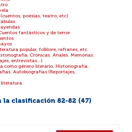
atro
vela
 (cuentos, poesías, teatro, etc)
Fábulas
 Leyendas
 Cuentos fantásticos y de terror
Cuentos
nsayos
teratura popular, folklore, refranes, etc.
istoriografía. Crónicas. Anales. Memorias.
jes, entrevistas...)
a como género literario. Historiografía.
afías. Autobiografías (Reportajes,
literatura
la clasificación 82-82 (
47
)