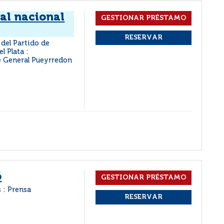
nal nacional
 del Partido de
l Plata :
e General Pueyrredon
o
 : Prensa