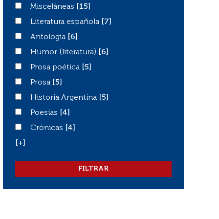
Misceláneas
Misceláneas
[15]
Literatura española
Literatura española
[7]
Antología
Antología
[6]
Humor (literatura)
Humor (literatura)
[6]
Prosa poética
Prosa poética
[5]
Prosa
Prosa
[5]
Historia Argentina
Historia Argentina
[5]
Poesías
Poesías
[4]
Crónicas
Crónicas
[4]
[+]