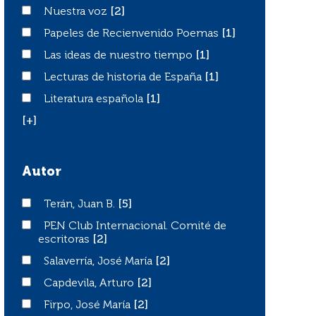
Nuestra voz
Nuestra voz
[2]
Papeles de Recienvenido Poemas
Papeles de Recienvenido Poemas
[1]
Las ideas de nuestro tiempo
Las ideas de nuestro tiempo
[1]
Lecturas de historia de España
Lecturas de historia de España
[1]
Literatura española
Literatura española
[1]
[+]
Autor
Terán, Juan B.
Terán, Juan B.
[5]
PEN Club Internacional. Comité de escritoras
PEN Club Internacional. Comité de
escritoras
[2]
Salaverría, José María
Salaverría, José María
[2]
Capdevila, Arturo
Capdevila, Arturo
[2]
Firpo, José María
Firpo, José María
[2]