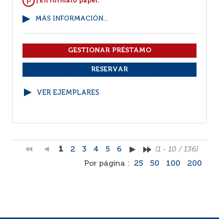
| En formato papel.
MÁS INFORMACIÓN...
VER EJEMPLARES
1
2
3
4
5
6
(1 - 10 / 136)
Por página :
25
50
100
200