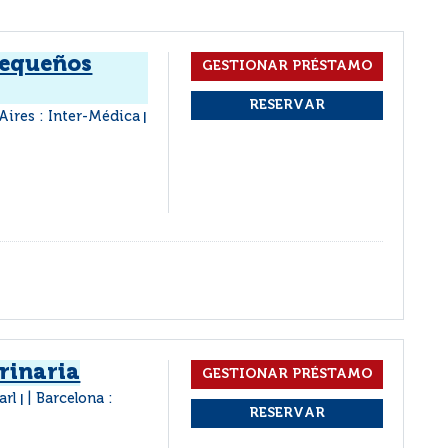
pequeños
Aires : Inter-Médica
|
rinaria
arl
Barcelona :
|