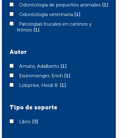
Odontología de pequeños animales
Odontología de pequeños animales
[1]
Odontología veterinaria
Odontología veterinaria
[1]
Patologias bucales en caninos y felinos
Patologias bucales en caninos y
felinos
[1]
Autor
Amato, Adalberto
Amato, Adalberto
[1]
Eisenmenger, Erich
Eisenmenger, Erich
[1]
Lobprise, Heidi B.
Lobprise, Heidi B.
[1]
Tipo de soporte
Libro
Libro
[3]