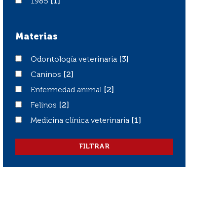
1985
1985
[1]
Materias
Odontología veterinaria
Odontología veterinaria
[3]
Caninos
Caninos
[2]
Enfermedad animal
Enfermedad animal
[2]
Felinos
Felinos
[2]
Medicina clínica veterinaria
Medicina clínica veterinaria
[1]