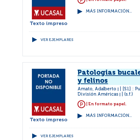
MÁS INFORMACIÓN...
Texto impreso
VER EJEMPLARES
Patologias bucal
y felinos
Amato, Adalberto
[S.l.] :
|
División Américas
(s.f.)
|
| En formato papel.
MÁS INFORMACIÓN...
Texto impreso
VER EJEMPLARES