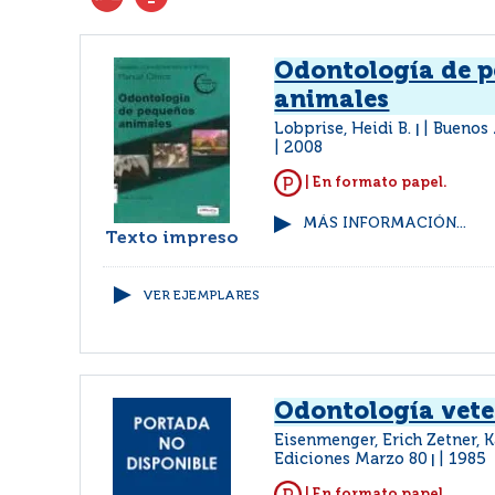
Odontología de 
animales
Lobprise, Heidi B.
Buenos 
|
2008
| En formato papel.
MÁS INFORMACIÓN...
Texto impreso
VER EJEMPLARES
Odontología vete
Eisenmenger, Erich Zetner, K
Ediciones Marzo 80
1985
|
| En formato papel.