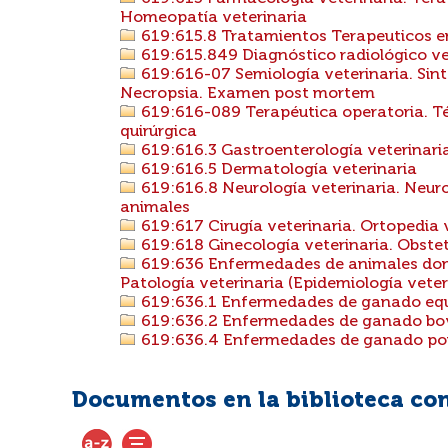
Homeopatía veterinaria
619:615.8 Tratamientos Terapeuticos en
619:615.849 Diagnóstico radiológico ve
619:616-07 Semiología veterinaria. Sin
Necropsia. Examen post mortem
619:616-089 Terapéutica operatoria. Téc
quirúrgica
619:616.3 Gastroenterología veterinari
619:616.5 Dermatología veterinaria
619:616.8 Neurología veterinaria. Neuro
animales
619:617 Cirugía veterinaria. Ortopedia 
619:618 Ginecología veterinaria. Obstet
619:636 Enfermedades de animales domés
Patología veterinaria (Epidemiología veter
619:636.1 Enfermedades de ganado equin
619:636.2 Enfermedades de ganado bovin
619:636.4 Enfermedades de ganado porci
Documentos en la biblioteca con 