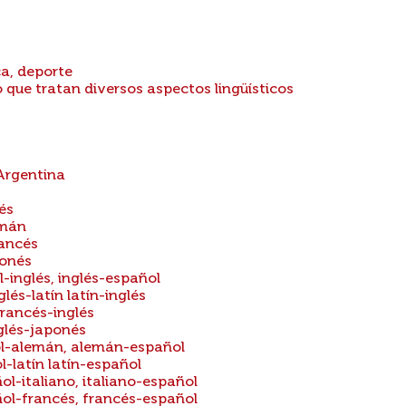
ca, deporte
 que tratan diversos aspectos lingüísticos
 Argentina
és
emán
rancés
ponés
-inglés, inglés-español
lés-latín latín-inglés
francés-inglés
glés-japonés
ol-alemán, alemán-español
l-latín latín-español
ol-italiano, italiano-español
ñol-francés, francés-español