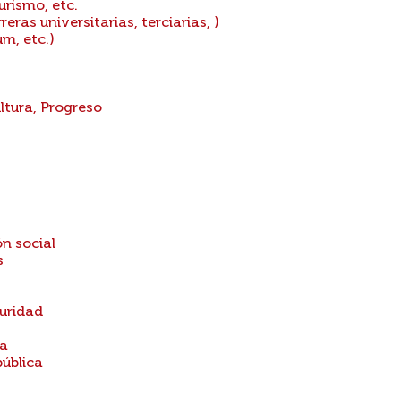
urismo, etc.
ras universitarias, terciarias, )
m, etc.)
ltura, Progreso
n social
s
guridad
ca
pública