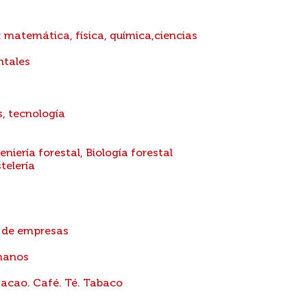
: matemática, física, química,ciencias
ntales
s, tecnología
eniería forestal, Biología forestal
telería
n de empresas
manos
Cacao. Café. Té. Tabaco