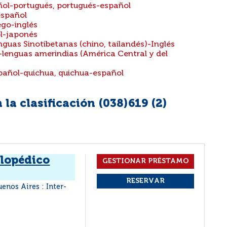
añol-portugués, portugués-español
español
ego-inglés
ol-japonés
nguas Sinotibetanas (chino, tailandés)-Inglés
-lenguas amerindias (América Central y del
spañol-quichua, quichua-español
la clasificación (038)619 (
2
)
clopédico
uenos Aires : Inter-