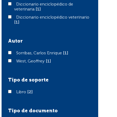
Diccionario enciclopédico de veterinaria
Diccionario enciclopédico de
veterinaria
[1]
Diccionario enciclopédico veterinario
Diccionario enciclopédico veterinario
[1]
Autor
Sorribas, Carlos Enrique
Sorribas, Carlos Enrique
[1]
West, Geoffrey
West, Geoffrey
[1]
Tipo de soporte
Libro
Libro
[2]
Tipo de documento