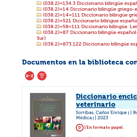
(038.2)=134.3 Diccionario bilingüe esp
(038.2)=14 Diccionario bilingüe griego-
(038.2)=14=111 Diccionario bilingüe gri
(038.2)=521 Diccionario bilingue españ
(038.2)=58=111 Diccionario bilingüe. Le
(038.2)=87 Diccionario bilingüe español
Sur)
(038.2)=873.122 Diccionario bilingüe e
Documentos en la biblioteca con 
Diccionario enci
veterinario
Sorribas, Carlos Enrique
B
|
Médica
2023
|
| En formato papel.