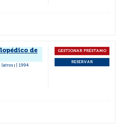
clopédico de
 Iatros
1994
|