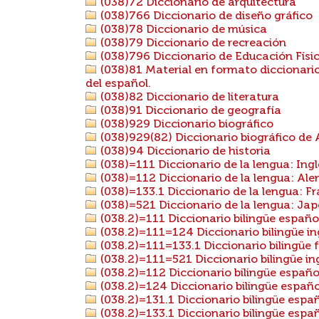
(038)72 Diccionario de arquitectura
(038)766 Diccionario de diseño gráfico
(038)78 Diccionario de música
(038)79 Diccionario de recreación
(038)796 Diccionario de Educación Físi
(038)81 Material en formato diccionario
del español.
(038)82 Diccionario de literatura
(038)91 Diccionario de geografía
(038)929 Diccionario biográfico
(038)929(82) Diccionario biográfico de
(038)94 Diccionario de historia
(038)=111 Diccionario de la lengua: Ingl
(038)=112 Diccionario de la lengua: Al
(038)=133.1 Diccionario de la lengua: F
(038)=521 Diccionario de la lengua: Ja
(038.2)=111 Diccionario bilingüe español
(038.2)=111=124 Diccionario bilingüe ing
(038.2)=111=133.1 Diccionario bilingüe 
(038.2)=111=521 Diccionario bilingüe in
(038.2)=112 Diccionario bilingüe españ
(038.2)=124 Diccionario bilingüe españo
(038.2)=131.1 Diccionario bilingüe españ
(038.2)=133.1 Diccionario bilingüe espa