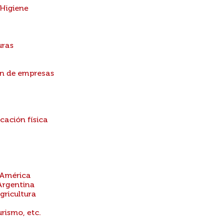
 Higiene
uras
ón de empresas
cación física
 América
Argentina
gricultura
urismo, etc.