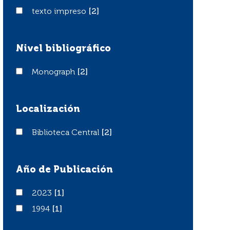
texto impreso
texto impreso
[2]
Nivel bibliográfico
Monograph
Monograph
[2]
Localización
Biblioteca Central
Biblioteca Central
[2]
Año de Publicación
2023
2023
[1]
1994
1994
[1]