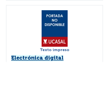
Texto impreso
Electrónica digital
Pollán Santamaría, Tomás
Zaragoza : Prensas
|
Universitarias de Zaragoza
1994
|
| En formato papel.
MÁS INFORMACIÓN...