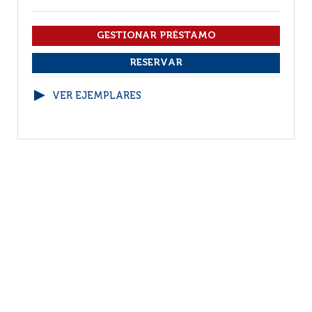
VER EJEMPLARES
1
(1 - 6 / 6)
Por página :
25
50
100
200
Facebook