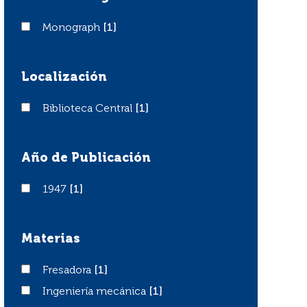
Monograph
Monograph
[1]
Localización
Biblioteca Central
Biblioteca Central
[1]
Año de Publicación
1947
1947
[1]
Materias
Fresadora
Fresadora
[1]
Ingeniería mecánica
Ingeniería mecánica
[1]