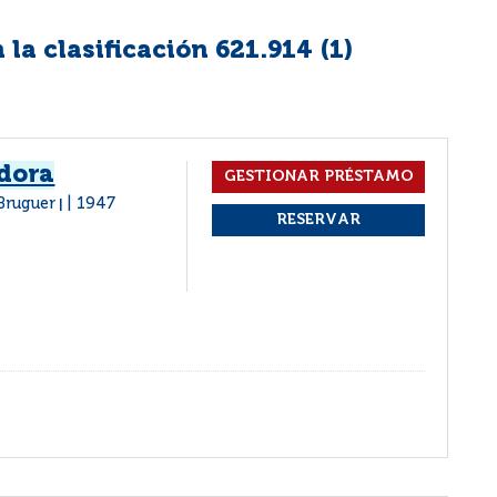
la clasificación 621.914 (
1
)
adora
 Bruguer
1947
|