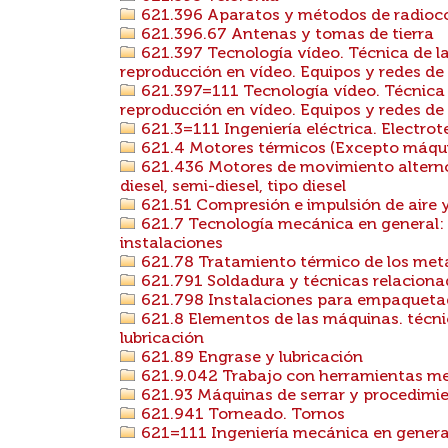
621.396 Aparatos y métodos de radioco
621.396.67 Antenas y tomas de tierra
621.397 Tecnología vídeo. Técnica de la
reproducción en vídeo. Equipos y redes de
621.397=111 Tecnología vídeo. Técnica d
reproducción en vídeo. Equipos y redes de
621.3=111 Ingeniería eléctrica. Electrote
621.4 Motores térmicos (Excepto máqu
621.436 Motores de movimiento alterno
diesel, semi-diesel, tipo diesel
621.51 Compresión e impulsión de aire 
621.7 Tecnología mecánica en general:
instalaciones
621.78 Tratamiento térmico de los meta
621.791 Soldadura y técnicas relacion
621.798 Instalaciones para empaquetad
621.8 Elementos de las máquinas. técnic
lubricación
621.89 Engrase y lubricación
621.9.042 Trabajo con herramientas m
621.93 Máquinas de serrar y procedimie
621.941 Torneado. Tornos
621=111 Ingeniería mecánica en general