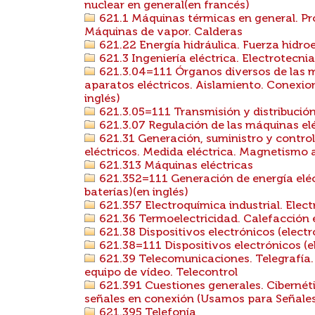
nuclear en general(en francés)
621.1 Máquinas térmicas en general. Prod
Máquinas de vapor. Calderas
621.22 Energía hidráulica. Fuerza hidro
621.3 Ingeniería eléctrica. Electrotecnia
621.3.04=111 Órganos diversos de las m
aparatos eléctricos. Aislamiento. Conexion
inglés)
621.3.05=111 Transmisión y distribución 
621.3.07 Regulación de las máquinas el
621.31 Generación, suministro y control
eléctricos. Medida eléctrica. Magnetismo 
621.313 Máquinas eléctricas
621.352=111 Generación de energía eléc
baterías)(en inglés)
621.357 Electroquímica industrial. Electr
621.36 Termoelectricidad. Calefacción e
621.38 Dispositivos electrónicos (electr
621.38=111 Dispositivos electrónicos (el
621.39 Telecomunicaciones. Telegrafía.
equipo de vídeo. Telecontrol
621.391 Cuestiones generales. Cibernétic
señales en conexión (Usamos para Señales
621.395 Telefonía