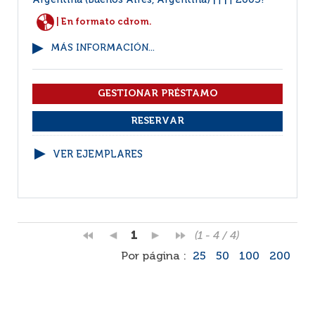
Argentina (Buenos Aires, Argentina)
2005?
|
|
| En formato cdrom.
MÁS INFORMACIÓN...
VER EJEMPLARES
1
(1 - 4 / 4)
Por página :
25
50
100
200