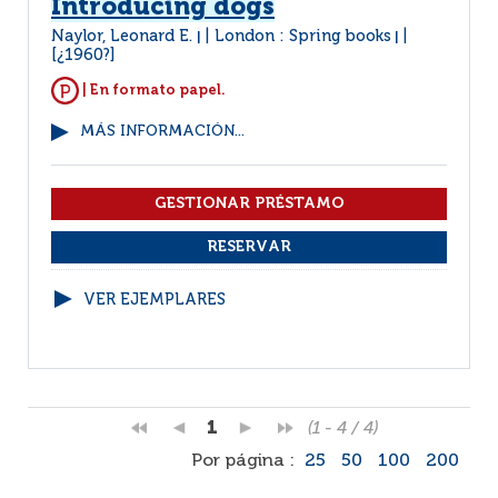
Introducing dogs
Naylor, Leonard E.
London : Spring books
|
|
[¿1960?]
| En formato papel.
MÁS INFORMACIÓN...
VER EJEMPLARES
1
(1 - 4 / 4)
Por página :
25
50
100
200