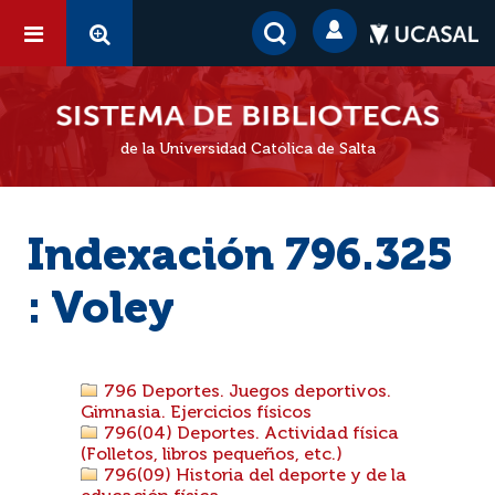
de la Universidad Católica de Salta
Indexación 796.325
: Voley
796 Deportes. Juegos deportivos.
Gimnasia. Ejercicios físicos
796(04) Deportes. Actividad física
(Folletos, libros pequeños, etc.)
796(09) Historia del deporte y de la