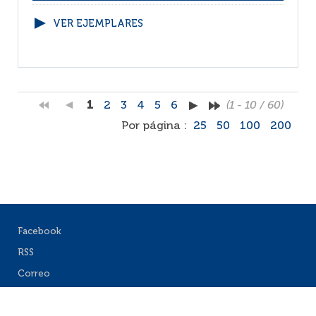
VER EJEMPLARES
1
2
3
4
5
6
(1 - 10 / 60)
Por página :
25
50
100
200
Facebook
RSS
Correo
Faq