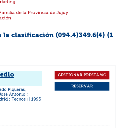
rketing
Familia de la Provincia de Jujuy
ación
la clasificación (094.4)349.6(4) (
1
medio
ado Piqueras,
José Antonio ;
rid : Tecnos
1995
|