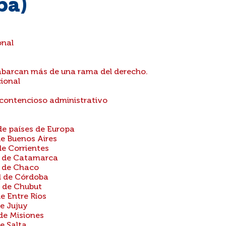
pa)
onal
abarcan más de una rama del derecho.
ional
.
contencioso administrativo
de países de Europa
e Buenos Aires
e Corrientes
l de Catamarca
l de Chaco
l de Córdoba
 de Chubut
e Entre Ríos
e Jujuy
de Misiones
e Salta