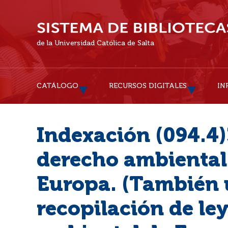
de la Universidad Católica de Salta
CATÁLOGO
RECURSOS DIGITALES
IN
Indexación (094.4)
derecho ambiental 
Europa. (También 
recopilación de le