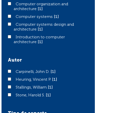
Computer organization and architecture
Computer organization and
architecture
[1]
Computer systems
Computer systems
[1]
Computer systems design and architecture
Computer systems design and
architecture
[1]
Introduction to computer architecture
Introduction to computer
architecture
[1]
Autor
Carpinelli, John D.
Carpinelli, John D.
[1]
Heuring, Vincent P.
Heuring, Vincent P.
[1]
Stallings, William
Stallings, William
[1]
Stone, Harold S.
Stone, Harold S.
[1]