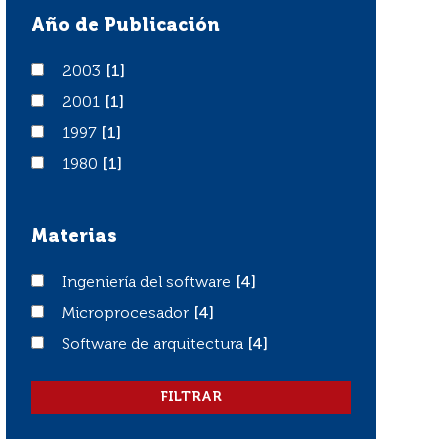
Año de Publicación
2003
2003
[1]
2001
2001
[1]
1997
1997
[1]
1980
1980
[1]
Materias
Ingeniería del software
Ingeniería del software
[4]
Microprocesador
Microprocesador
[4]
Software de arquitectura
Software de arquitectura
[4]