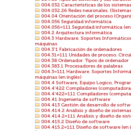
004.032 Características de los sistema
004.032.26 Redes neuronales. (Sistemas 
004.04 Orientación del proceso (Organi
004.056 Seguridad informática
004.056=111 Seguridad informática (en 
004.2 Arquitectura informática
004.3 Hardware. Soportes Informáticos
máquinas
004.3'1 Fabricación de ordenadores
004.31=111 Unidades de proceso. Circuit
004.38 Ordenador. Tipos de ordenador
004.383.1 Procesadores de palabras
004.3=111 Hardware. Soportes Informát
máquinas (en inglés)
004.4 Software, Equipo Logico, Progr
004.4'422 Compiladores (computadoras
004.4'422=111 Compiladores (computado
004.41 Ingenieria de software
004.413 Gestión de desarrollo de softw
004.414.2 Análisis y diseño de sistema
004.414.2=111 Análisis y diseño de sist
004.415.2 Diseño de software
004.415.2=111 Diseño de software (en i