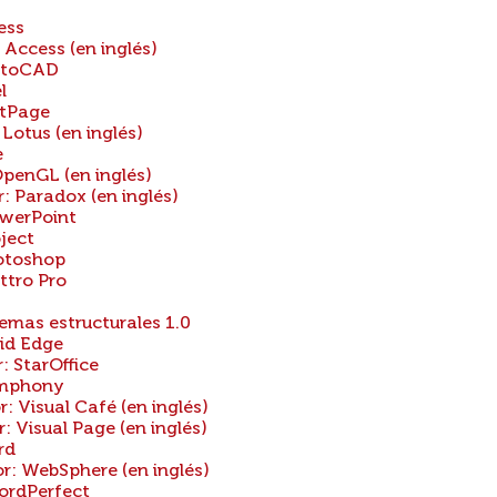
ess
ccess (en inglés)
utoCAD
l
ntPage
otus (en inglés)
e
enGL (en inglés)
 Paradox (en inglés)
werPoint
ject
otoshop
tro Pro
S
emas estructurales 1.0
id Edge
 StarOffice
ymphony
Visual Café (en inglés)
Visual Page (en inglés)
rd
 WebSphere (en inglés)
ordPerfect