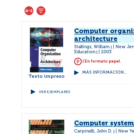
Computer organi
architecture
Stallings, William
New Jers
|
Education
2003
|
| En formato papel.
MÁS INFORMACIÓN...
Texto impreso
VER EJEMPLARES
Computer system
Carpinelli, John D.
New Ye
|