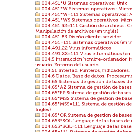
004.451*U Sistemas operativos: Unix
004.451*W Sistemas operativos: Micr
004.451*W=111 Sistemas operativos: M
004.451*WS Sistemas operativos: Micr
004.451.52=111 Gestión de archivos. Cr
Manipulación de archivos (en inglés)
004.451.83 Diseño cliente-servidor
004.451=111 Sistemas operativos (en in
004.491.22 Virus informáticos
004.491.22=111 Virus informáticos (en 
004.5 Interacción hombre-ordenador. I
usuario. Entorno del usuario
004.51 Interfaz. Punteros, indicadores
004.6 Datos. Base de datos. Procesami
004.65 Sistemas de gestión de bases de
004.65*AZ Sistema de gestión de bases
004.65*FP Sistema de gestión de base
004.65*MSS Sistema de gestión de base
004.65*MSS=111 Sistema de gestión de 
Inglés)
004.65*OR Sistema de gestión de bases
004.655*SQL Lenguaje de las bases de 
004.655*SQL=111 Lenguaje de las bases 