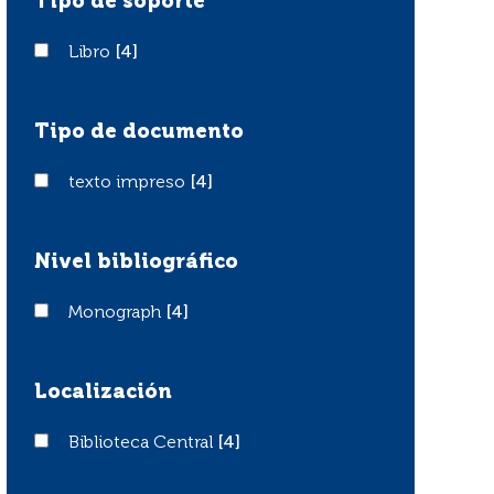
Tipo de soporte
Libro
Libro
[4]
Tipo de documento
texto impreso
texto impreso
[4]
Nivel bibliográfico
Monograph
Monograph
[4]
Localización
Biblioteca Central
Biblioteca Central
[4]