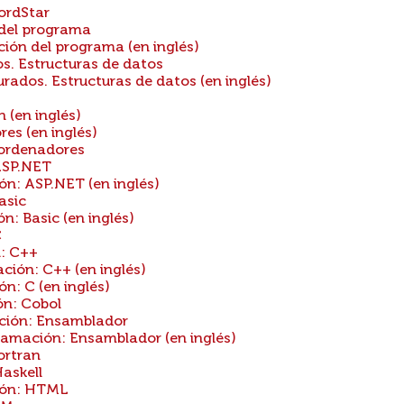
ordStar
 del programa
ión del programa (en inglés)
s. Estructuras de datos
ados. Estructuras de datos (en inglés)
(en inglés)
s (en inglés)
ordenadores
ASP.NET
n: ASP.NET (en inglés)
asic
: Basic (en inglés)
C
: C++
ión: C++ (en inglés)
: C (en inglés)
n: Cobol
ión: Ensamblador
mación: Ensamblador (en inglés)
ortran
askell
ión: HTML