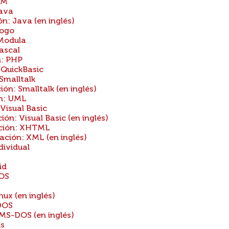
BM
Java
: Java (en inglés)
Logo
Modula
ascal
: PHP
QuickBasic
Smalltalk
n: Smalltalk (en inglés)
n: UML
isual Basic
: Visual Basic (en inglés)
ción: XHTML
ión: XML (en inglés)
ividual
id
DOS
ux (en inglés)
DOS
MS-DOS (en inglés)
is