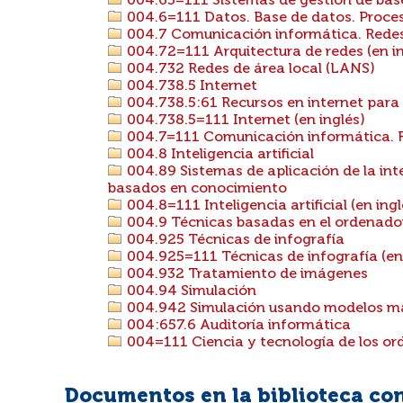
004.65=111 Sistemas de gestión de base
004.6=111 Datos. Base de datos. Proces
004.7 Comunicación informática. Rede
004.72=111 Arquitectura de redes (en in
004.732 Redes de área local (LANS)
004.738.5 Internet
004.738.5:61 Recursos en internet para
004.738.5=111 Internet (en inglés)
004.7=111 Comunicación informática. R
004.8 Inteligencia artificial
004.89 Sistemas de aplicación de la intel
basados en conocimiento
004.8=111 Inteligencia artificial (en ingl
004.9 Técnicas basadas en el ordenador
004.925 Técnicas de infografía
004.925=111 Técnicas de infografía (en 
004.932 Tratamiento de imágenes
004.94 Simulación
004.942 Simulación usando modelos m
004:657.6 Auditoría informática
004=111 Ciencia y tecnología de los ord
Documentos en la biblioteca con 