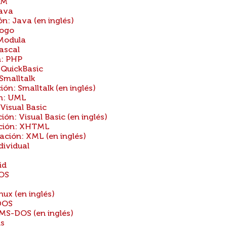
BM
Java
: Java (en inglés)
Logo
Modula
ascal
: PHP
QuickBasic
Smalltalk
n: Smalltalk (en inglés)
n: UML
isual Basic
: Visual Basic (en inglés)
ción: XHTML
ión: XML (en inglés)
ividual
id
DOS
ux (en inglés)
DOS
MS-DOS (en inglés)
is