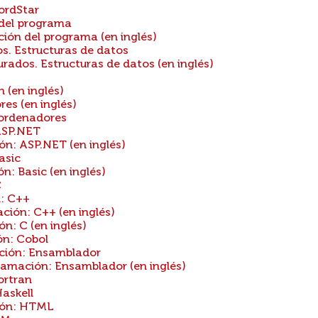
ordStar
 del programa
ión del programa (en inglés)
s. Estructuras de datos
ados. Estructuras de datos (en inglés)
(en inglés)
s (en inglés)
ordenadores
ASP.NET
n: ASP.NET (en inglés)
asic
: Basic (en inglés)
C
: C++
ión: C++ (en inglés)
: C (en inglés)
n: Cobol
ión: Ensamblador
mación: Ensamblador (en inglés)
ortran
askell
ión: HTML