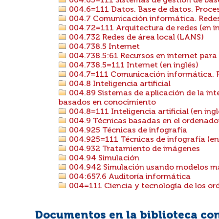
004.65=111 Sistemas de gestión de base
004.6=111 Datos. Base de datos. Proces
004.7 Comunicación informática. Rede
004.72=111 Arquitectura de redes (en in
004.732 Redes de área local (LANS)
004.738.5 Internet
004.738.5:61 Recursos en internet para
004.738.5=111 Internet (en inglés)
004.7=111 Comunicación informática. R
004.8 Inteligencia artificial
004.89 Sistemas de aplicación de la intel
basados en conocimiento
004.8=111 Inteligencia artificial (en ingl
004.9 Técnicas basadas en el ordenador
004.925 Técnicas de infografía
004.925=111 Técnicas de infografía (en 
004.932 Tratamiento de imágenes
004.94 Simulación
004.942 Simulación usando modelos m
004:657.6 Auditoría informática
004=111 Ciencia y tecnología de los ord
Documentos en la biblioteca con 