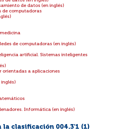
s de datos (en inglés)
amiento de datos (en inglés)
s de computadoras
glés)
 medicina
edes de computadoras (en inglés)
igencia artificial. Sistemas inteligentes
és)
 orientadas a aplicaciones
inglés)
atemáticos
enadores. Informática (en inglés)
la clasificación 004.3'1 (
1
)