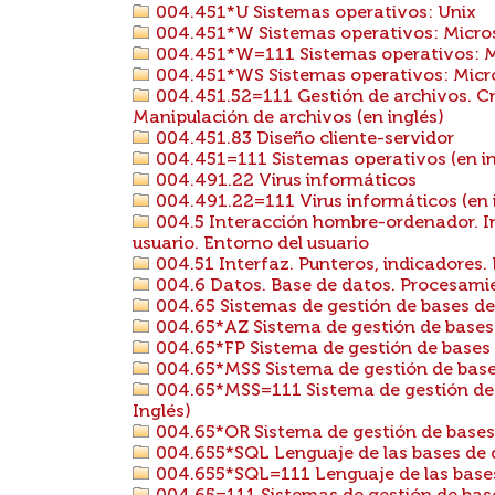
004.451*U Sistemas operativos: Unix
004.451*W Sistemas operativos: Micr
004.451*W=111 Sistemas operativos: M
004.451*WS Sistemas operativos: Micr
004.451.52=111 Gestión de archivos. Cr
Manipulación de archivos (en inglés)
004.451.83 Diseño cliente-servidor
004.451=111 Sistemas operativos (en in
004.491.22 Virus informáticos
004.491.22=111 Virus informáticos (en 
004.5 Interacción hombre-ordenador. I
usuario. Entorno del usuario
004.51 Interfaz. Punteros, indicadores
004.6 Datos. Base de datos. Procesami
004.65 Sistemas de gestión de bases de
004.65*AZ Sistema de gestión de bases
004.65*FP Sistema de gestión de base
004.65*MSS Sistema de gestión de base
004.65*MSS=111 Sistema de gestión de 
Inglés)
004.65*OR Sistema de gestión de bases
004.655*SQL Lenguaje de las bases de 
004.655*SQL=111 Lenguaje de las bases 