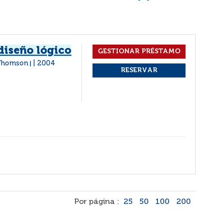
iseño lógico
 Thomson
2004
|
Por página :
25
50
100
200