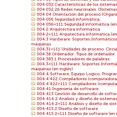
004.032 Características de los sistema
004.032.26 Redes neuronales. (Sistemas 
004.04 Orientación del proceso (Organi
004.056 Seguridad informática
004.056=111 Seguridad informática (en 
004.2 Arquitectura informática
004.2=111 Arquitectura informática (en
004.3 Hardware. Soportes Informáticos
máquinas
004.31=111 Unidades de proceso. Circuit
004.38 Ordenador. Tipos de ordenador
004.383.1 Procesadores de palabras
004.3=111 Hardware. Soportes Informát
máquinas (en inglés)
004.4 Software, Equipo Logico, Progr
004.4'422 Compiladores (computadoras
004.4'422=111 Compiladores (computado
004.41 Ingenieria de software
004.413 Gestión de desarrollo de softw
004.414.2 Análisis y diseño de sistema
004.414.2=111 Análisis y diseño de sist
004.415.2 Diseño de software
004.415.2=111 Diseño de software (en i