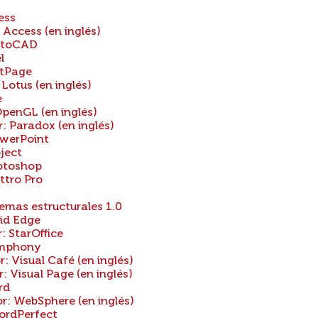
ess
ccess (en inglés)
utoCAD
l
ntPage
otus (en inglés)
e
enGL (en inglés)
 Paradox (en inglés)
werPoint
ject
otoshop
tro Pro
S
emas estructurales 1.0
id Edge
 StarOffice
ymphony
Visual Café (en inglés)
Visual Page (en inglés)
rd
 WebSphere (en inglés)
ordPerfect