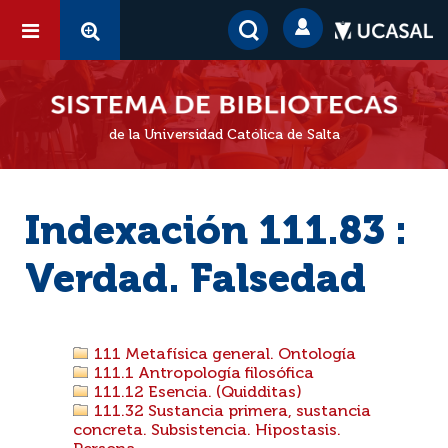
de la Universidad Católica de Salta
Indexación 111.83 :
Verdad. Falsedad
111 Metafísica general. Ontología
111.1 Antropología filosófica
111.12 Esencia. (Quidditas)
111.32 Sustancia primera, sustancia
concreta. Subsistencia. Hipostasis.