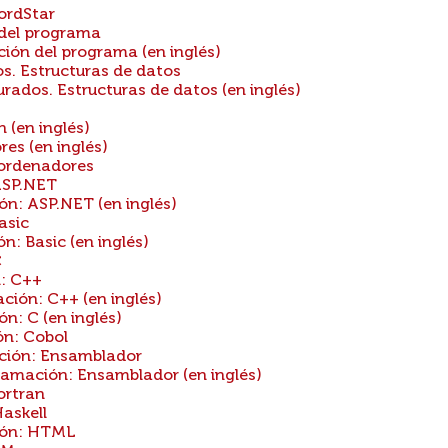
ordStar
 del programa
ión del programa (en inglés)
s. Estructuras de datos
ados. Estructuras de datos (en inglés)
(en inglés)
s (en inglés)
ordenadores
ASP.NET
n: ASP.NET (en inglés)
asic
: Basic (en inglés)
C
: C++
ión: C++ (en inglés)
: C (en inglés)
n: Cobol
ión: Ensamblador
mación: Ensamblador (en inglés)
ortran
askell
ión: HTML