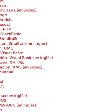
BM
Java
: Java (en inglés)
Logo
Modula
ascal
: PHP
QuickBasic
Smalltalk
n: Smalltalk (en inglés)
n: UML
isual Basic
: Visual Basic (en inglés)
ción: XHTML
ión: XML (en inglés)
ividual
id
DOS
ux (en inglés)
DOS
MS-DOS (en inglés)
is