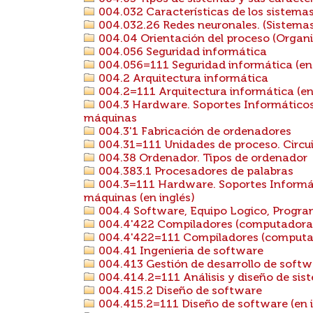
004.032 Características de los sistema
004.032.26 Redes neuronales. (Sistemas 
004.04 Orientación del proceso (Organi
004.056 Seguridad informática
004.056=111 Seguridad informática (en 
004.2 Arquitectura informática
004.2=111 Arquitectura informática (en
004.3 Hardware. Soportes Informáticos
máquinas
004.3'1 Fabricación de ordenadores
004.31=111 Unidades de proceso. Circuit
004.38 Ordenador. Tipos de ordenador
004.383.1 Procesadores de palabras
004.3=111 Hardware. Soportes Informát
máquinas (en inglés)
004.4 Software, Equipo Logico, Progr
004.4'422 Compiladores (computadoras
004.4'422=111 Compiladores (computado
004.41 Ingenieria de software
004.413 Gestión de desarrollo de softw
004.414.2=111 Análisis y diseño de sist
004.415.2 Diseño de software
004.415.2=111 Diseño de software (en i