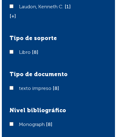
Laudon, Kenneth C.
Laudon, Kenneth C.
[1]
[+]
Tipo de soporte
Libro
Libro
[8]
Tipo de documento
texto impreso
texto impreso
[8]
Nivel bibliográfico
Monograph
Monograph
[8]