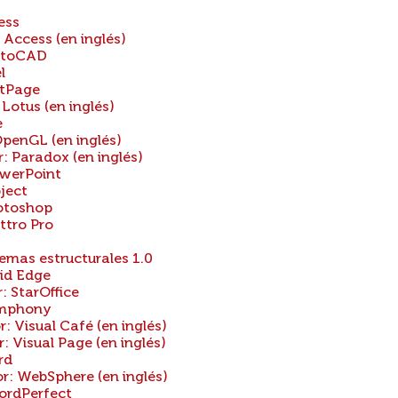
ess
ccess (en inglés)
utoCAD
l
ntPage
otus (en inglés)
e
enGL (en inglés)
 Paradox (en inglés)
werPoint
ject
otoshop
tro Pro
S
emas estructurales 1.0
id Edge
 StarOffice
ymphony
Visual Café (en inglés)
Visual Page (en inglés)
rd
 WebSphere (en inglés)
ordPerfect