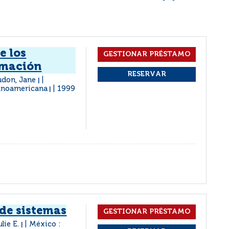
e los
rmación
audon, Jane
|
panoamericana
1999
|
 de sistemas
ulie E.
México :
|