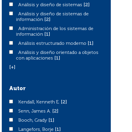
Análisis y diseño de sistemas
Análisis y diseño de sistemas
[2]
Análisis y diseño de sistemas de información
Análisis y diseño de sistemas de
información
[2]
Administración de los sistemas de información
Administración de los sistemas de
información
[1]
Análisis estructurado moderno
Análisis estructurado moderno
[1]
Análisis y diseño orientado a objetos con aplicaciones
Análisis y diseño orientado a objetos
con aplicaciones
[1]
[+]
Autor
Kendall, Kenneth E.
Kendall, Kenneth E.
[2]
Senn, James A.
Senn, James A.
[2]
Booch, Grady
Booch, Grady
[1]
Langefors, Borje
Langefors, Borje
[1]