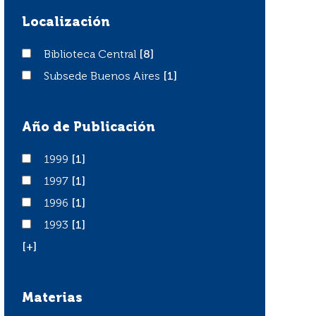
Localización
Biblioteca Central
Biblioteca Central
[8]
Subsede Buenos Aires
Subsede Buenos Aires
[1]
Año de Publicación
1999
1999
[1]
1997
1997
[1]
1996
1996
[1]
1993
1993
[1]
[+]
Materias