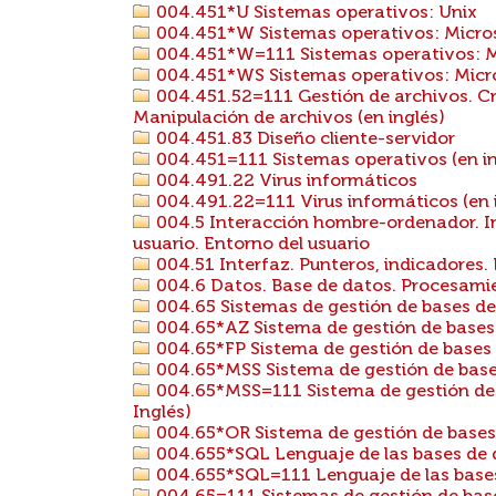
004.451*U Sistemas operativos: Unix
004.451*W Sistemas operativos: Micr
004.451*W=111 Sistemas operativos: M
004.451*WS Sistemas operativos: Micr
004.451.52=111 Gestión de archivos. Cr
Manipulación de archivos (en inglés)
004.451.83 Diseño cliente-servidor
004.451=111 Sistemas operativos (en in
004.491.22 Virus informáticos
004.491.22=111 Virus informáticos (en 
004.5 Interacción hombre-ordenador. I
usuario. Entorno del usuario
004.51 Interfaz. Punteros, indicadores
004.6 Datos. Base de datos. Procesami
004.65 Sistemas de gestión de bases de
004.65*AZ Sistema de gestión de bases
004.65*FP Sistema de gestión de base
004.65*MSS Sistema de gestión de base
004.65*MSS=111 Sistema de gestión de 
Inglés)
004.65*OR Sistema de gestión de bases
004.655*SQL Lenguaje de las bases de 
004.655*SQL=111 Lenguaje de las bases 