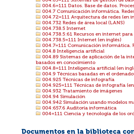
004.65=111 Sistemas de gestión de base
004.6=111 Datos. Base de datos. Proces
004.7 Comunicación informática. Rede
004.72=111 Arquitectura de redes (en in
004.732 Redes de área local (LANS)
004.738.5 Internet
004.738.5:61 Recursos en internet para
004.738.5=111 Internet (en inglés)
004.7=111 Comunicación informática. R
004.8 Inteligencia artificial
004.89 Sistemas de aplicación de la intel
basados en conocimiento
004.8=111 Inteligencia artificial (en ingl
004.9 Técnicas basadas en el ordenador
004.925 Técnicas de infografía
004.925=111 Técnicas de infografía (en 
004.932 Tratamiento de imágenes
004.94 Simulación
004.942 Simulación usando modelos m
004:657.6 Auditoría informática
004=111 Ciencia y tecnología de los ord
Documentos en la biblioteca con 