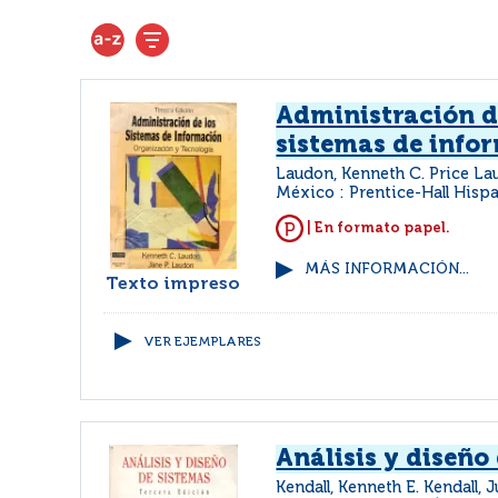
Administración d
sistemas de info
Laudon, Kenneth C. Price L
México : Prentice-Hall His
| En formato papel.
MÁS INFORMACIÓN...
Texto impreso
VER EJEMPLARES
Análisis y diseño
Kendall, Kenneth E. Kendall, J