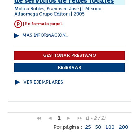
de servicios de redes locales
Molina Robles, Francisco José
México :
|
Alfaomega Grupo Editor
2005
|
| En formato papel.
MÁS INFORMACIÓN...
VER EJEMPLARES
1
(1 - 2 / 2)
Por página :
25
50
100
200