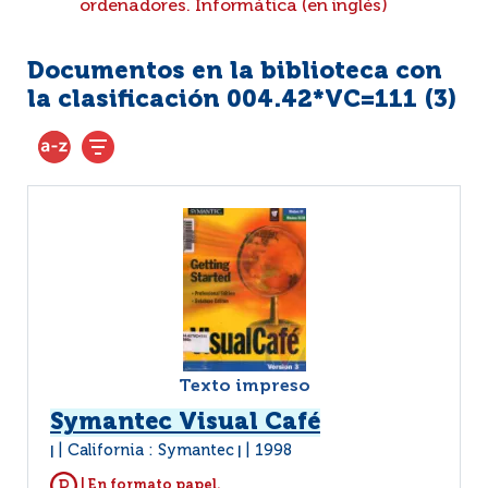
ordenadores. Informática (en inglés)
Documentos en la biblioteca con
la clasificación 004.42*VC=111 (
3
)
Texto impreso
Symantec Visual Café
California : Symantec
1998
|
|
| En formato papel.