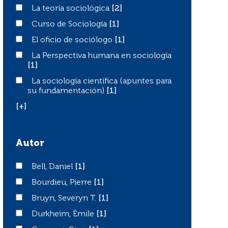
La teoría sociológica
La teoría sociológica
[2]
Curso de Sociología
Curso de Sociología
[1]
El oficio de sociólogo
El oficio de sociólogo
[1]
La Perspectiva humana en sociología
La Perspectiva humana en sociología
[1]
La sociología científica (apuntes para su fundamentació
La sociología científica (apuntes para
su fundamentación)
[1]
[+]
Autor
Bell, Daniel
Bell, Daniel
[1]
Bourdieu, Pierre
Bourdieu, Pierre
[1]
Bruyn, Severyn T.
Bruyn, Severyn T.
[1]
Durkheim, Émile
Durkheim, Émile
[1]