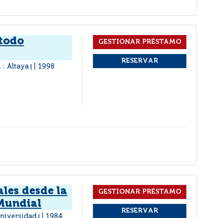
étodo
 : Altaya
1998
|
ales desde la
Mundial
 Universidad
1984
|