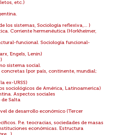
etos, etc.)
gentina.
 los sistemas, Sociología reflexiva,... )
ítica. Corriente hermenéutica (Horkheimer,
ctural-funcional. Sociología funcional-
arx, Engels, Lenin)
)
mo sistema social.
concretas (por país, continente, mundial;
 la ex-URSS)
ios sociológicos de América, Latinoamerica)
ntina. Aspectos sociales
 de Salta
vel de desarrollo económico (Tercer
cíficos. P.e. teocracias, sociedades de masas
nstituciones económicas. Estructura
e...)