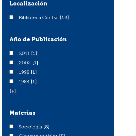
Localización
Biblioteca Central
Biblioteca Central
[12]
Año de Publicación
2011
2011
[1]
2002
2002
[1]
1998
1998
[1]
1984
1984
[1]
[+]
Materias
Sociología
Sociología
[8]