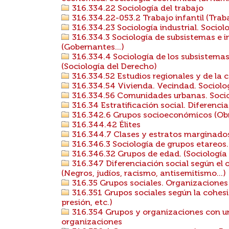
316.334.22 Sociología del trabajo
316.334.22-053.2 Trabajo infantil (Trab
316.334.23 Sociología industrial. Sociol
316.334.3 Sociología de subsistemas e ins
(Gobernantes...)
316.334.4 Sociología de los subsistemas e
(Sociología del Derecho)
316.334.52 Estudios regionales y de la 
316.334.54 Vivienda. Vecindad. Sociolog
316.334.56 Comunidades urbanas. Socio
316.34 Estratificación social. Diferencia
316.342.6 Grupos socioeconómicos (Obre
316.344.42 Élites
316.344.7 Clases y estratos marginados,
316.346.3 Sociología de grupos etareos. 
316.346.32 Grupos de edad. (Sociología d
316.347 Diferenciación social según el or
(Negros, judíos, racismo, antisemitismo...)
316.35 Grupos sociales. Organizaciones
316.351 Grupos sociales según la cohesió
presión, etc.)
316.354 Grupos y organizaciones con un 
organizaciones