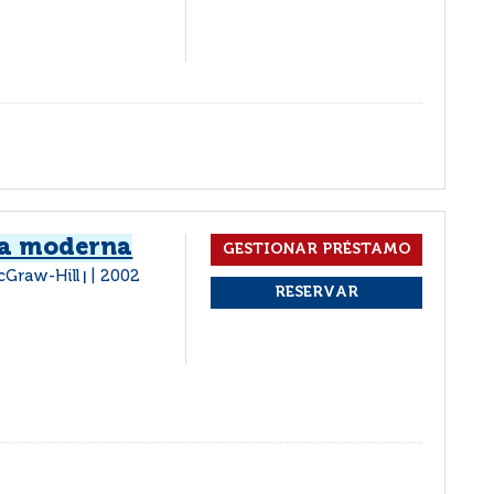
ca moderna
cGraw-Hill
2002
|