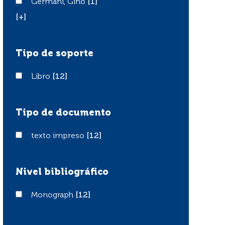
Germani, Gino
Germani, Gino
[1]
[+]
Tipo de soporte
Libro
Libro
[12]
Tipo de documento
texto impreso
texto impreso
[12]
Nivel bibliográfico
Monograph
Monograph
[12]