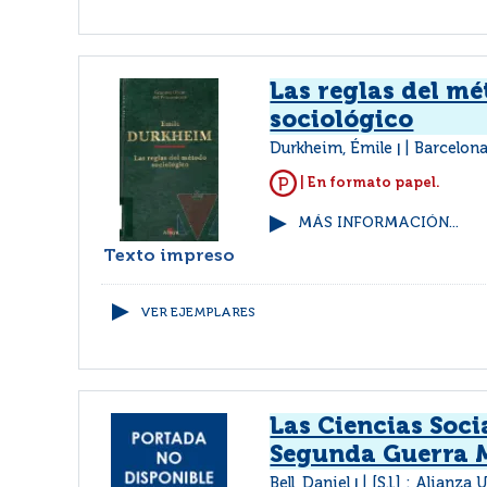
Las reglas del m
sociológico
Durkheim, Émile
Barcelona
|
| En formato papel.
MÁS INFORMACIÓN...
Texto impreso
VER EJEMPLARES
Las Ciencias Soci
Segunda Guerra 
Bell, Daniel
[S.l.] : Alianza
|