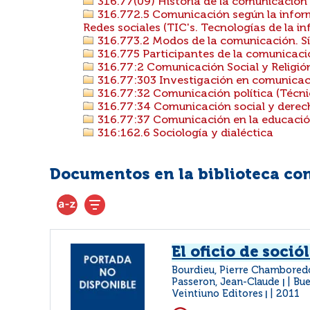
316.77(09) Historia de la comunicación
316.772.5 Comunicación según la info
Redes sociales (TIC's. Tecnologías de la 
316.773.2 Modos de la comunicación. S
316.775 Participantes de la comunicación
316.77:2 Comunicación Social y Religió
316.77:303 Investigación en comunicac
316.77:32 Comunicación política (Técni
316.77:34 Comunicación social y derec
316.77:37 Comunicación en la educaci
316:162.6 Sociología y dialéctica
Documentos en la biblioteca con 
El oficio de soció
Bourdieu, Pierre Chamboredo
Passeron, Jean-Claude
Bue
|
Veintiuno Editores
2011
|