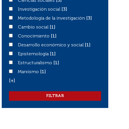
Ciencias sociales
Ciencias sociales
[5]
Investigación social
Investigación social
[3]
Metodología de la investigación
Metodología de la investigación
[3]
Cambio social
Cambio social
[1]
Conocimiento
Conocimiento
[1]
Desarrollo económico y social
Desarrollo económico y social
[1]
Epistemología
Epistemología
[1]
Estructuralismo
Estructuralismo
[1]
Marxismo
Marxismo
[1]
[+]