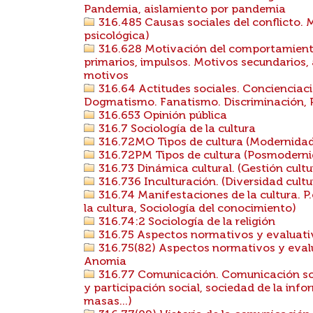
Pandemia, aislamiento por pandemia
316.485 Causas sociales del conflicto. M
psicológica)
316.628 Motivación del comportamiento
primarios, impulsos. Motivos secundarios, 
motivos
316.64 Actitudes sociales. Concienciació
Dogmatismo. Fanatismo. Discriminación, Pr
316.653 Opinión pública
316.7 Sociología de la cultura
316.72MO Tipos de cultura (Modernida
316.72PM Tipos de cultura (Posmodern
316.73 Dinámica cultural. (Gestión cultu
316.736 Inculturación. (Diversidad cultura
316.74 Manifestaciones de la cultura. P.e
la cultura, Sociología del conocimiento)
316.74:2 Sociología de la religión
316.75 Aspectos normativos y evaluativo
316.75(82) Aspectos normativos y evalua
Anomia
316.77 Comunicación. Comunicación soc
y participación social, sociedad de la in
masas...)