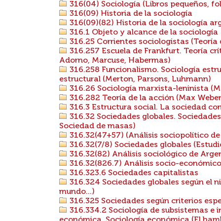
316(04) Sociología (Libros pequeños, foll
316(09) Historia de la sociología
316(09)(82) Historia de la sociología ar
316.1 Objeto y alcance de la sociología
316.25 Corrientes sociologistas (Teoría de
316.257 Escuela de Frankfurt. Teoría cr
Adorno, Marcuse, Habermas)
316.258 Funcionalismo. Sociología estru
estructural (Merton, Parsons, Luhmann)
316.26 Sociología marxista-leninista (M
316.282 Teoría de la acción (Max Weber
316.3 Estructura social. La sociedad co
316.32 Sociedades globales. Sociedades 
Sociedad de masas)
316.32(47+57) (Análisis sociopolítico de
316.32(7/8) Sociedades globales (Estud
316.32(82) Análisis sociológico de Arge
316.32(826.7) Análisis socio-económico
316.323.6 Sociedades capitalistas
316.324 Sociedades globales según el ni
mundo...)
316.325 Sociedades según criterios espe
316.334.2 Sociología de subsistemas e i
económica. Sociología económica (El hambr