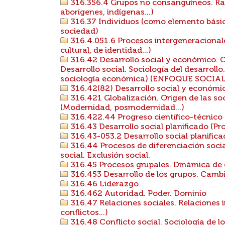
316.356.4 Grupos no consanguíneos. Raz
aborígenes, indígenas...)
316.37 Individuos (como elemento básico
sociedad)
316.4.051.6 Procesos intergeneracionale
cultural, de identidad...)
316.42 Desarrollo social y económico. C
Desarrollo social. Sociología del desarroll
sociología económica) (ENFOQUE SOCIAL
316.42(82) Desarrollo social y económi
316.421 Globalización. Origen de las soc
(Modernidad, posmodernidad...)
316.422.44 Progreso científico-técnico
316.43 Desarrollo social planificado (Pro
316.43-053.2 Desarrollo social planifica
316.44 Procesos de diferenciación social
social. Exclusión social.
316.45 Procesos grupales. Dinámica de 
316.453 Desarrollo de los grupos. Cambi
316.46 Liderazgo
316.462 Autoridad. Poder. Dominio
316.47 Relaciones sociales. Relaciones 
conflictos...)
316.48 Conflicto social. Sociología de los