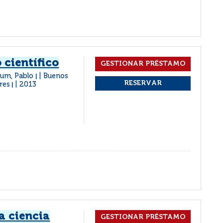
 científico
um, Pablo
Buenos
|
res
2013
|
a ciencia