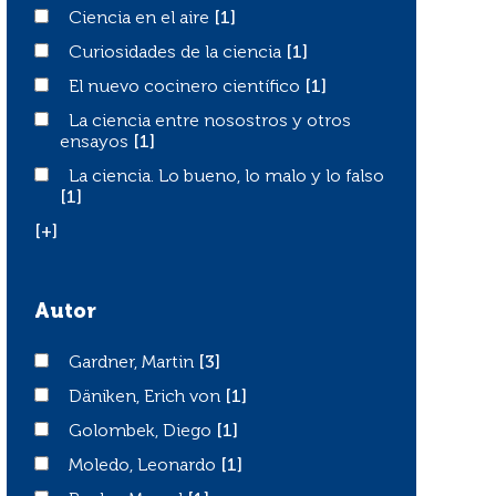
Ciencia en el aire
Ciencia en el aire
[1]
Curiosidades de la ciencia
Curiosidades de la ciencia
[1]
El nuevo cocinero científico
El nuevo cocinero científico
[1]
La ciencia entre nosostros y otros ensayos
La ciencia entre nosostros y otros
ensayos
[1]
La ciencia. Lo bueno, lo malo y lo falso
La ciencia. Lo bueno, lo malo y lo falso
[1]
[+]
Autor
Gardner, Martin
Gardner, Martin
[3]
Däniken, Erich von
Däniken, Erich von
[1]
Golombek, Diego
Golombek, Diego
[1]
Moledo, Leonardo
Moledo, Leonardo
[1]