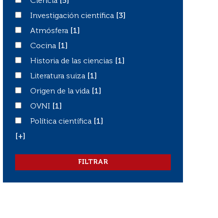
Ciencia
Ciencia
[5]
Investigación científica
Investigación científica
[3]
Atmósfera
Atmósfera
[1]
Cocina
Cocina
[1]
Historia de las ciencias
Historia de las ciencias
[1]
Literatura suiza
Literatura suiza
[1]
Origen de la vida
Origen de la vida
[1]
OVNI
OVNI
[1]
Política científica
Política científica
[1]
[+]