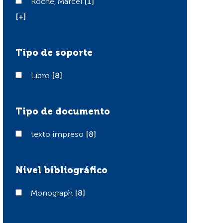
Roche, Marcel
Roche, Marcel
[1]
[+]
Tipo de soporte
Libro
Libro
[8]
Tipo de documento
texto impreso
texto impreso
[8]
Nivel bibliográfico
Monograph
Monograph
[8]