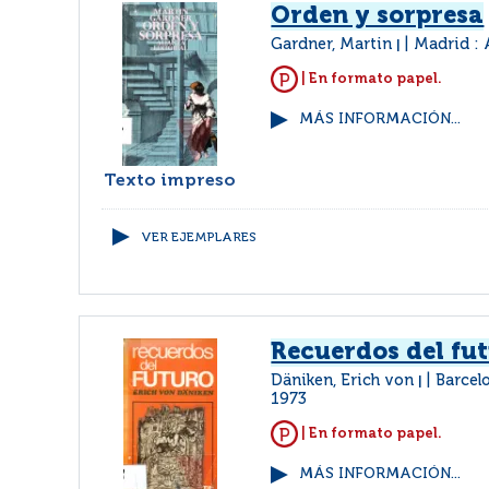
Orden y sorpresa
Gardner, Martin
Madrid : 
|
| En formato papel.
MÁS INFORMACIÓN...
Texto impreso
VER EJEMPLARES
Recuerdos del fu
Däniken, Erich von
Barcel
|
1973
| En formato papel.
MÁS INFORMACIÓN...