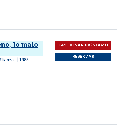
eno, lo malo
Alianza
1988
|