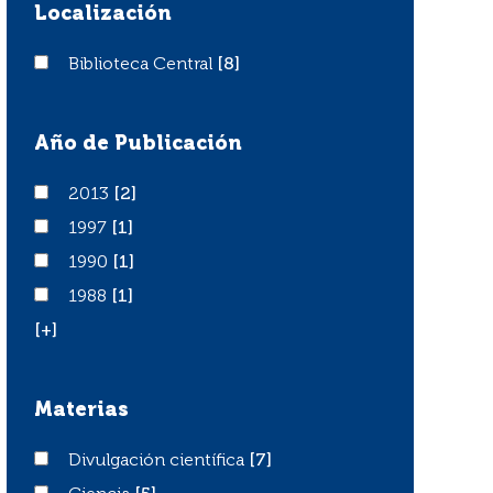
Localización
Biblioteca Central
Biblioteca Central
[8]
Año de Publicación
2013
2013
[2]
1997
1997
[1]
1990
1990
[1]
1988
1988
[1]
[+]
Materias
Divulgación científica
Divulgación científica
[7]