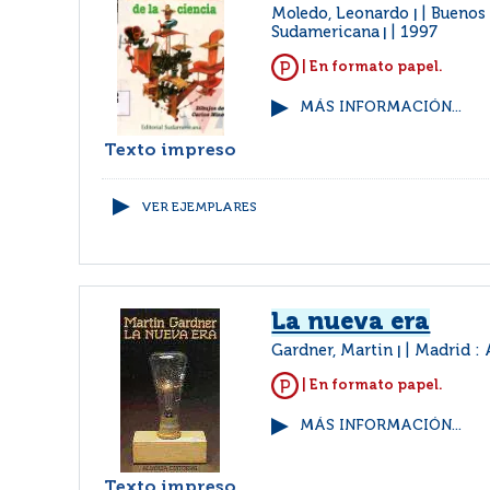
Moledo, Leonardo
Buenos 
|
Sudamericana
1997
|
| En formato papel.
MÁS INFORMACIÓN...
Texto impreso
VER EJEMPLARES
La nueva era
Gardner, Martin
Madrid : 
|
| En formato papel.
MÁS INFORMACIÓN...
Texto impreso