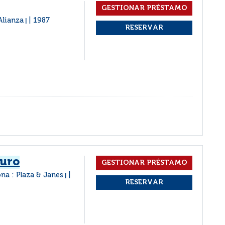
Alianza
1987
|
turo
ona : Plaza & Janes
|