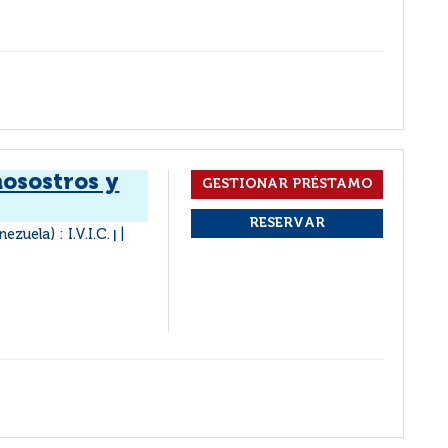
nosostros y
ezuela) : I.V.I.C.
|