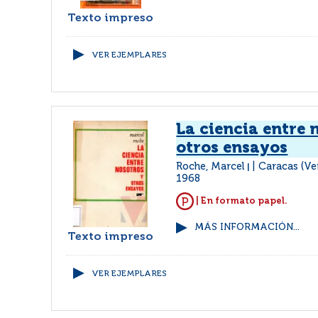
Texto impreso
VER EJEMPLARES
La ciencia entre 
otros ensayos
Roche, Marcel
Caracas (Ven
|
1968
| En formato papel.
MÁS INFORMACIÓN...
Texto impreso
VER EJEMPLARES