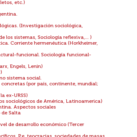
etos, etc.)
gentina.
lógicas. (Investigación sociológica,
 los sistemas, Sociología reflexiva,... )
ítica. Corriente hermenéutica (Horkheimer,
ctural-funcional. Sociología funcional-
arx, Engels, Lenin)
)
mo sistema social.
concretas (por país, continente, mundial;
 la ex-URSS)
ios sociológicos de América, Latinoamerica)
ntina. Aspectos sociales
 de Salta
vel de desarrollo económico (Tercer
cíficos. P.e. teocracias, sociedades de masas