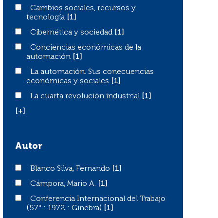
Cambios sociales, recursos y tecnología
Cambios sociales, recursos y
tecnología
[1]
Cibernética y sociedad
Cibernética y sociedad
[1]
Conciencias económicas de la automación
Conciencias económicas de la
automación
[1]
La automación. Sus conecuencias económicas y social
La automación. Sus conecuencias
económicas y sociales
[1]
La cuarta revolución industrial
La cuarta revolución industrial
[1]
[+]
Autor
Blanco Silva, Fernando
Blanco Silva, Fernando
[1]
Cámpora, Mario A.
Cámpora, Mario A.
[1]
Conferencia Internacional del Trabajo (57ª : 1972 : Gineb
Conferencia Internacional del Trabajo
(57ª : 1972 : Ginebra)
[1]