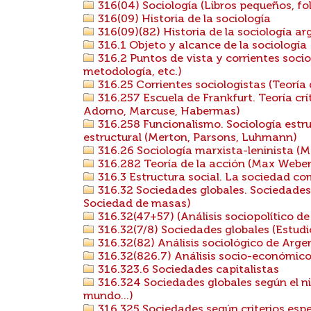
316(04) Sociología (Libros pequeños, foll
316(09) Historia de la sociología
316(09)(82) Historia de la sociología ar
316.1 Objeto y alcance de la sociología
316.2 Puntos de vista y corrientes socio
metodología, etc.)
316.25 Corrientes sociologistas (Teoría de
316.257 Escuela de Frankfurt. Teoría cr
Adorno, Marcuse, Habermas)
316.258 Funcionalismo. Sociología estru
estructural (Merton, Parsons, Luhmann)
316.26 Sociología marxista-leninista (M
316.282 Teoría de la acción (Max Weber
316.3 Estructura social. La sociedad co
316.32 Sociedades globales. Sociedades 
Sociedad de masas)
316.32(47+57) (Análisis sociopolítico de
316.32(7/8) Sociedades globales (Estud
316.32(82) Análisis sociológico de Arge
316.32(826.7) Análisis socio-económico
316.323.6 Sociedades capitalistas
316.324 Sociedades globales según el ni
mundo...)
316.325 Sociedades según criterios espe