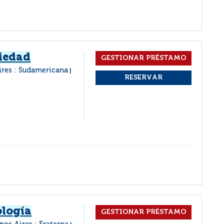
ciedad
ires : Sudamericana
|
ología