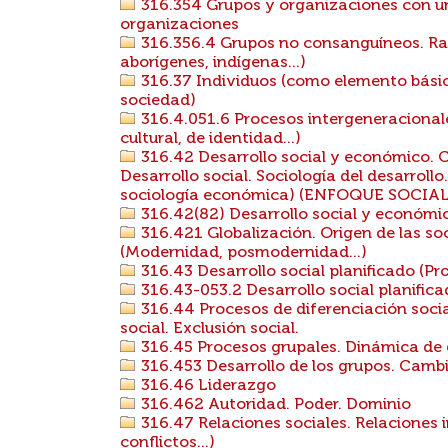
316.354 Grupos y organizaciones con un 
organizaciones
316.356.4 Grupos no consanguíneos. Raz
aborígenes, indígenas...)
316.37 Individuos (como elemento básico
sociedad)
316.4.051.6 Procesos intergeneracionale
cultural, de identidad...)
316.42 Desarrollo social y económico. C
Desarrollo social. Sociología del desarroll
sociología económica) (ENFOQUE SOCIAL
316.42(82) Desarrollo social y económi
316.421 Globalización. Origen de las soc
(Modernidad, posmodernidad...)
316.43 Desarrollo social planificado (Pro
316.43-053.2 Desarrollo social planifica
316.44 Procesos de diferenciación social
social. Exclusión social.
316.45 Procesos grupales. Dinámica de 
316.453 Desarrollo de los grupos. Cambi
316.46 Liderazgo
316.462 Autoridad. Poder. Dominio
316.47 Relaciones sociales. Relaciones 
conflictos...)