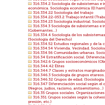
316.334.2 Sociología de subsistemas e i
económica. Sociología económica (El hambr
316.334.22 Sociología del trabajo
316.334.22-053.2 Trabajo infantil (Trab
316.334.23 Sociología industrial. Sociol
316.334.3 Sociología de subsistemas e ins
(Gobernantes...)
316.334.4 Sociología de los subsistemas e
(Sociología del Derecho)
316.334.52 Estudios regionales y de la 
316.334.54 Vivienda. Vecindad. Sociolog
316.334.56 Comunidades urbanas. Socio
316.34 Estratificación social. Diferencia
316.342.6 Grupos socioeconómicos (Obre
316.344.42 Élites
316.344.7 Clases y estratos marginados,
316.346.3 Sociología de grupos etareos. 
316.346.32 Grupos de edad. (Sociología d
316.347 Diferenciación social según el or
(Negros, judíos, racismo, antisemitismo...)
316.35 Grupos sociales. Organizaciones
316.351 Grupos sociales según la cohesió
presión, etc.)