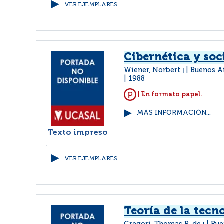
VER EJEMPLARES
Cibernética y so
Wiener, Norbert
Buenos A
|
1988
| En formato papel.
MÁS INFORMACIÓN...
Texto impreso
VER EJEMPLARES
Teoría de la tecn