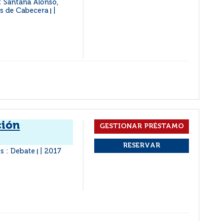
; Santana Alonso,
os de Cabecera
|
ción
s : Debate
2017
|