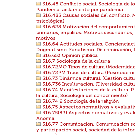
316.48 Conflicto social. Sociología de los
Pandemia, aislamiento por pandemia
316.485 Causas sociales del conflicto. M
psicológica)
316.628 Motivación del comportamiento
primarios, impulsos. Motivos secundarios, 
motivos
316.64 Actitudes sociales. Concienciació
Dogmatismo. Fanatismo. Discriminación, Pr
316.653 Opinión pública
316.7 Sociología de la cultura
316.72MO Tipos de cultura (Modernida
316.72PM Tipos de cultura (Posmodern
316.73 Dinámica cultural. (Gestión cultu
316.736 Inculturación. (Diversidad cultura
316.74 Manifestaciones de la cultura. P.e
la cultura, Sociología del conocimiento)
316.74:2 Sociología de la religión
316.75 Aspectos normativos y evaluativo
316.75(82) Aspectos normativos y evalua
Anomia
316.77 Comunicación. Comunicación soc
y participación social, sociedad de la in