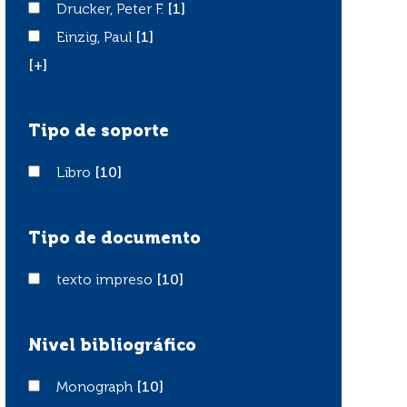
Drucker, Peter F.
Drucker, Peter F.
[1]
Einzig, Paul
Einzig, Paul
[1]
[+]
Tipo de soporte
Libro
Libro
[10]
Tipo de documento
texto impreso
texto impreso
[10]
Nivel bibliográfico
Monograph
Monograph
[10]