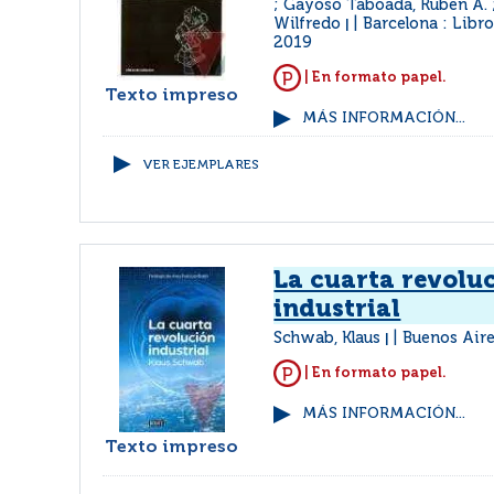
; Gayoso Taboada, Rubén A. 
Wilfredo
Barcelona : Libr
|
2019
| En formato papel.
Texto impreso
MÁS INFORMACIÓN...
VER EJEMPLARES
La cuarta revolu
industrial
Schwab, Klaus
Buenos Aire
|
| En formato papel.
MÁS INFORMACIÓN...
Texto impreso