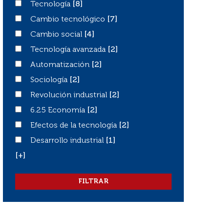
Tecnología
Tecnología
[8]
Cambio tecnológico
Cambio tecnológico
[7]
Cambio social
Cambio social
[4]
Tecnología avanzada
Tecnología avanzada
[2]
Automatización
Automatización
[2]
Sociología
Sociología
[2]
Revolución industrial
Revolución industrial
[2]
6.25 Economía
6.25 Economía
[2]
Efectos de la tecnología
Efectos de la tecnología
[2]
Desarrollo industrial
Desarrollo industrial
[1]
[+]