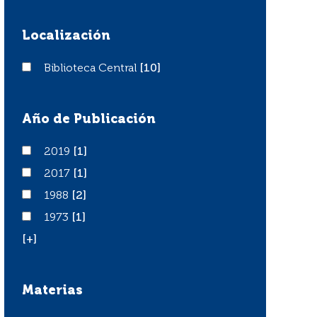
Localización
Biblioteca Central
Biblioteca Central
[10]
Año de Publicación
2019
2019
[1]
2017
2017
[1]
1988
1988
[2]
1973
1973
[1]
[+]
Materias