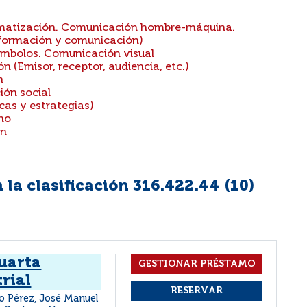
rmatización. Comunicación hombre-máquina.
información y comunicación)
ímbolos. Comunicación visual
 (Emisor, receptor, audiencia, etc.)
n
ión social
cas y estrategias)
ho
ón
la clasificación 316.422.44 (
10
)
cuarta
rial
ro Pérez, José Manuel