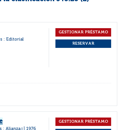
 : Editorial
e
s : Alianza
1976
|