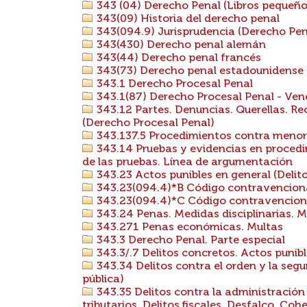
343 (04) Derecho Penal (Libros pequeños,
343(09) Historia del derecho penal
343(094.9) Jurisprudencia (Derecho Pen
343(430) Derecho penal alemán
343(44) Derecho penal francés
343(73) Derecho penal estadounidense
343.1 Derecho Procesal Penal
343.1(87) Derecho Procesal Penal - Ven
343.12 Partes. Denuncias. Querellas. R
(Derecho Procesal Penal)
343.137.5 Procedimientos contra meno
343.14 Pruebas y evidencias en procedim
de las pruebas. Línea de argumentación
343.23 Actos punibles en general (Deli
343.23(094.4)*B Código contravenciona
343.23(094.4)*C Código contravencional,
343.24 Penas. Medidas disciplinarias. 
343.271 Penas económicas. Multas
343.3 Derecho Penal. Parte especial
343.3/.7 Delitos concretos. Actos punibl
343.34 Delitos contra el orden y la segu
pública)
343.35 Delitos contra la administración 
tributarios. Delitos fiscales. Desfalco. Co