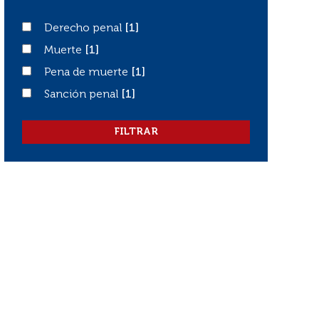
Derecho penal
Derecho penal
[1]
Muerte
Muerte
[1]
Pena de muerte
Pena de muerte
[1]
Sanción penal
Sanción penal
[1]