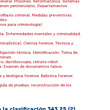
eneral. Prisiones. Reformatorios. Sistemas
Régimen penitenciario. Departamentos
ofilaxis criminal. Medidas preventivas.
lito
mos para criminología)
gía. Enfermedades mentales y criminalidad.
inalística). Ciencia forense. Técnica y
tigación técnica. Identificación. Toma de
 crimen
ro, dactiloscopia, retrato robot
s. Examen de documentos falsos.
 y biológica forense. Balística forense.
ida de pruebas, reconstrucción de los
la clasificación 343.25 (
2
)