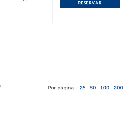
)
Por página :
25
50
100
200