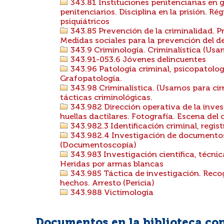
343.81 Instituciones penitenciarias en g
penitenciarios. Disciplina en la prisión. 
psiquiátricos
343.85 Prevención de la criminalidad. Pr
Medidas sociales para la prevención del de
343.9 Criminología. Criminalística (Usa
343.91-053.6 Jóvenes delincuentes
343.96 Patología criminal, psicopatolo
Grafopatología.
343.98 Criminalística. (Usamos para cirm
tácticas criminológicas.
343.982 Dirección operativa de la inves
huellas dactilares. Fotografía. Escena del
343.982.3 Identificación criminal, regist
343.982.4 Investigación de documento
(Documentoscopía)
343.983 Investigación científica, técnica
Heridas por armas blancas
343.985 Táctica de investigación. Recog
hechos. Arresto (Pericia)
343.988 Victimología
Documentos en la biblioteca con 