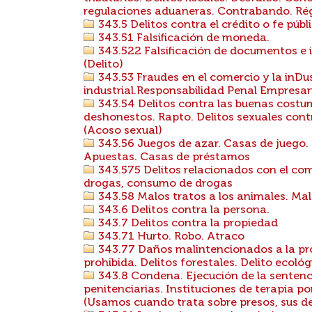
regulaciones aduaneras. Contrabando. Rég
343.5 Delitos contra el crédito o fe públi
343.51 Falsificación de moneda.
343.522 Falsificación de documentos e i
(Delito)
343.53 Fraudes en el comercio y la inDus
industrial.Responsabilidad Penal Empresa
343.54 Delitos contra las buenas costum
deshonestos. Rapto. Delitos sexuales contr
(Acoso sexual)
343.56 Juegos de azar. Casas de juego. 
Apuestas. Casas de préstamos
343.575 Delitos relacionados con el com
drogas, consumo de drogas
343.58 Malos tratos a los animales. Mal
343.6 Delitos contra la persona.
343.7 Delitos contra la propiedad
343.71 Hurto. Robo. Atraco
343.77 Daños malintencionados a la pro
prohibida. Delitos forestales. Delito ecológ
343.8 Condena. Ejecución de la sentenci
penitenciarias. Instituciones de terapia po
(Usamos cuando trata sobre presos, sus de