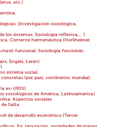
etos, etc.)
gentina.
lógicas. (Investigación sociológica,
 los sistemas, Sociología reflexiva,... )
ítica. Corriente hermenéutica (Horkheimer,
ctural-funcional. Sociología funcional-
arx, Engels, Lenin)
)
mo sistema social.
concretas (por país, continente, mundial;
 la ex-URSS)
ios sociológicos de América, Latinoamerica)
ntina. Aspectos sociales
 de Salta
vel de desarrollo económico (Tercer
cíficos. P.e. teocracias, sociedades de masas