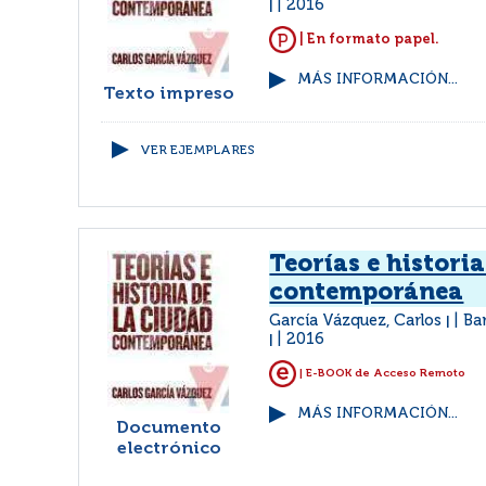
2016
|
| En formato papel.
MÁS INFORMACIÓN...
Texto impreso
VER EJEMPLARES
Teorías e histori
contemporánea
García Vázquez, Carlos
Ba
|
2016
|
| E-BOOK de Acceso Remoto
MÁS INFORMACIÓN...
Documento
electrónico