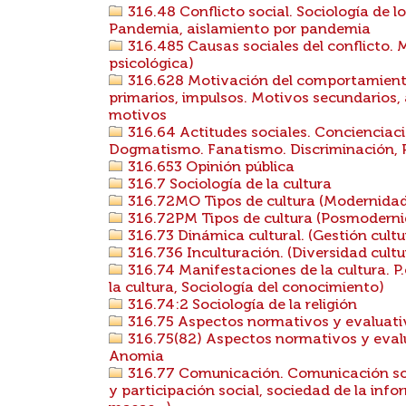
316.48 Conflicto social. Sociología de los
Pandemia, aislamiento por pandemia
316.485 Causas sociales del conflicto. M
psicológica)
316.628 Motivación del comportamiento
primarios, impulsos. Motivos secundarios, 
motivos
316.64 Actitudes sociales. Concienciació
Dogmatismo. Fanatismo. Discriminación, Pr
316.653 Opinión pública
316.7 Sociología de la cultura
316.72MO Tipos de cultura (Modernida
316.72PM Tipos de cultura (Posmodern
316.73 Dinámica cultural. (Gestión cultu
316.736 Inculturación. (Diversidad cultura
316.74 Manifestaciones de la cultura. P.e
la cultura, Sociología del conocimiento)
316.74:2 Sociología de la religión
316.75 Aspectos normativos y evaluativo
316.75(82) Aspectos normativos y evalua
Anomia
316.77 Comunicación. Comunicación soc
y participación social, sociedad de la in