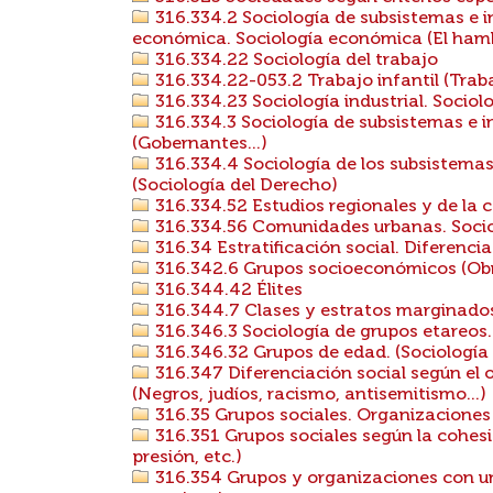
316.334.2 Sociología de subsistemas e i
económica. Sociología económica (El hambr
316.334.22 Sociología del trabajo
316.334.22-053.2 Trabajo infantil (Trab
316.334.23 Sociología industrial. Sociol
316.334.3 Sociología de subsistemas e ins
(Gobernantes...)
316.334.4 Sociología de los subsistemas e
(Sociología del Derecho)
316.334.52 Estudios regionales y de la 
316.334.56 Comunidades urbanas. Socio
316.34 Estratificación social. Diferencia
316.342.6 Grupos socioeconómicos (Obre
316.344.42 Élites
316.344.7 Clases y estratos marginados,
316.346.3 Sociología de grupos etareos. 
316.346.32 Grupos de edad. (Sociología d
316.347 Diferenciación social según el or
(Negros, judíos, racismo, antisemitismo...)
316.35 Grupos sociales. Organizaciones
316.351 Grupos sociales según la cohesió
presión, etc.)
316.354 Grupos y organizaciones con un 