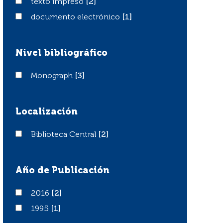
texto impreso
texto impreso
[2]
documento electrónico
documento electrónico
[1]
Nivel bibliográfico
Monograph
Monograph
[3]
Localización
Biblioteca Central
Biblioteca Central
[2]
Año de Publicación
2016
2016
[2]
1995
1995
[1]