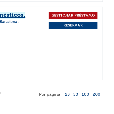
ésticos.
Barcelona :
)
Por página :
25
50
100
200