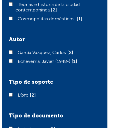
Teorías e historia de la ciudad contemporánea
Teorías e historia de la ciudad
contemporánea
[2]
Cosmopolitas domésticos.
Cosmopolitas domésticos.
[1]
Autor
García Vázquez, Carlos
García Vázquez, Carlos
[2]
Echeverría, Javier (1948-)
Echeverría, Javier (1948-)
[1]
Tipo de soporte
Libro
Libro
[2]
Tipo de documento