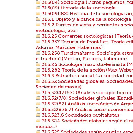
316(04) Sociología (Libros pequeños, foll
316(09) Historia de la sociología
316(09)(82) Historia de la sociología ar
316.1 Objeto y alcance de la sociología
316.2 Puntos de vista y corrientes socio
metodología, etc.)
316.25 Corrientes sociologistas (Teoría de
316.257 Escuela de Frankfurt. Teoría cr
Adorno, Marcuse, Habermas)
316.258 Funcionalismo. Sociología estru
estructural (Merton, Parsons, Luhmann)
316.26 Sociología marxista-leninista (M
316.282 Teoría de la acción (Max Weber
316.3 Estructura social. La sociedad co
316.32 Sociedades globales. Sociedades 
Sociedad de masas)
316.32(47+57) (Análisis sociopolítico de
316.32(7/8) Sociedades globales (Estud
316.32(82) Análisis sociológico de Arge
316.32(826.7) Análisis socio-económico
316.323.6 Sociedades capitalistas
316.324 Sociedades globales según el ni
mundo...)
316.325 Sociedades según criterios espe