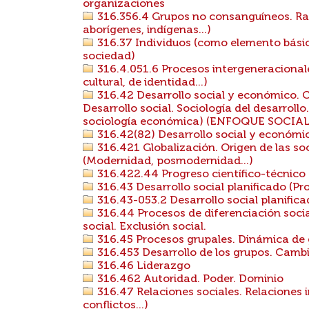
organizaciones
316.356.4 Grupos no consanguíneos. Raz
aborígenes, indígenas...)
316.37 Individuos (como elemento básico
sociedad)
316.4.051.6 Procesos intergeneracionale
cultural, de identidad...)
316.42 Desarrollo social y económico. C
Desarrollo social. Sociología del desarroll
sociología económica) (ENFOQUE SOCIAL
316.42(82) Desarrollo social y económi
316.421 Globalización. Origen de las soc
(Modernidad, posmodernidad...)
316.422.44 Progreso científico-técnico
316.43 Desarrollo social planificado (Pro
316.43-053.2 Desarrollo social planifica
316.44 Procesos de diferenciación social
social. Exclusión social.
316.45 Procesos grupales. Dinámica de 
316.453 Desarrollo de los grupos. Cambi
316.46 Liderazgo
316.462 Autoridad. Poder. Dominio
316.47 Relaciones sociales. Relaciones 
conflictos...)