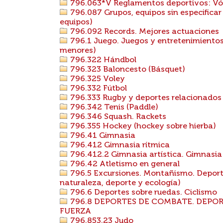
796.063*V Reglamentos deportivos: Vól
796.087 Grupos, equipos sin especificar
equipos)
796.092 Records. Mejores actuaciones
796.1 Juego. Juegos y entretenimientos 
menores)
796.322 Hándbol
796.323 Baloncesto (Básquet)
796.325 Voley
796.332 Fútbol
796.333 Rugby y deportes relacionados
796.342 Tenis (Paddle)
796.346 Squash. Rackets
796.355 Hockey (hockey sobre hierba)
796.41 Gimnasia
796.412 Gimnasia rítmica
796.412.2 Gimnasia artística. Gimnasia
796.42 Atletismo en general
796.5 Excursiones. Montañismo. Deporte
naturaleza, deporte y ecología)
796.6 Deportes sobre ruedas. Ciclismo
796.8 DEPORTES DE COMBATE. DEPOR
FUERZA
796.853.23 Judo