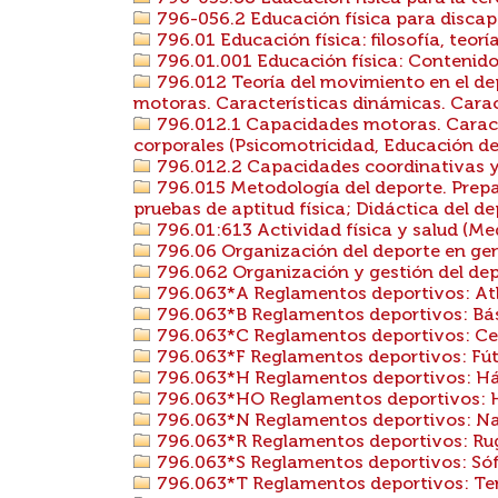
796-056.2 Educación física para discap
796.01 Educación física: filosofía, teoría
796.01.001 Educación física: Contenidos
796.012 Teoría del movimiento en el d
motoras. Características dinámicas. Carac
796.012.1 Capacidades motoras. Caracte
corporales (Psicomotricidad, Educación de
796.012.2 Capacidades coordinativas y 
796.015 Metodología del deporte. Prepar
pruebas de aptitud física; Didáctica del de
796.01:613 Actividad física y salud (Me
796.06 Organización del deporte en gen
796.062 Organización y gestión del de
796.063*A Reglamentos deportivos: At
796.063*B Reglamentos deportivos: Bá
796.063*C Reglamentos deportivos: Ce
796.063*F Reglamentos deportivos: Fút
796.063*H Reglamentos deportivos: Há
796.063*HO Reglamentos deportivos: 
796.063*N Reglamentos deportivos: N
796.063*R Reglamentos deportivos: Ru
796.063*S Reglamentos deportivos: Sóf
796.063*T Reglamentos deportivos: Te