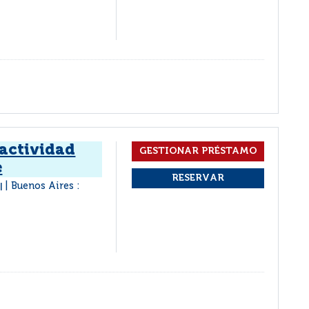
 actividad
e
o
Buenos Aires :
|