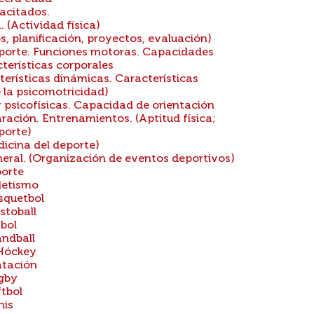
acitados.
. (Actividad física)
, planificación, proyectos, evaluación)
eporte. Funciones motoras. Capacidades
terísticas corporales
rísticas dinámicas. Características
 la psicomotricidad)
psicofísicas. Capacidad de orientación
ación. Entrenamientos. (Aptitud física;
porte)
dicina del deporte)
eral. (Organización de eventos deportivos)
porte
letismo
squetbol
stoball
bol
ndball
Hóckey
atación
gby
tbol
nis