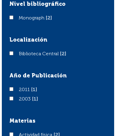
Nivel bibliográfico
Monograph
Monograph
[2]
Localización
Biblioteca Central
Biblioteca Central
[2]
Año de Publicación
2011
2011
[1]
2003
2003
[1]
Materias
Actividad física
Actividad física
[2]