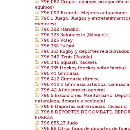
796.087 Grupos, equipos sin especificar
equipos)
796.092 Records. Mejores actuaciones
796.1 Juego. Juegos y entretenimientos 
menores)
796.322 Hándbol
796.323 Baloncesto (Básquet)
796.325 Voley
796.332 Fútbol
796.333 Rugby y deportes relacionados
796.342 Tenis (Paddle)
796.346 Squash. Rackets
796.355 Hockey (hockey sobre hierba)
796.41 Gimnasia
796.412 Gimnasia rítmica
796.412.2 Gimnasia artística. Gimnasia
796.42 Atletismo en general
796.5 Excursiones. Montañismo. Deporte
naturaleza, deporte y ecología)
796.6 Deportes sobre ruedas. Ciclismo
796.8 DEPORTES DE COMBATE. DEPOR
FUERZA
796.853.23 Judo
796.89 Otros tipos de deportes de fuer