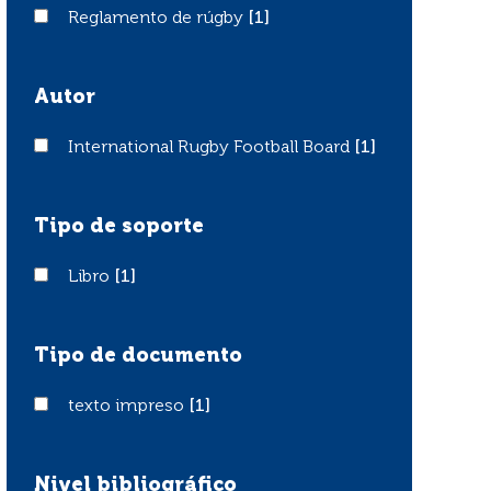
Reglamento de rúgby
Reglamento de rúgby
[1]
Autor
International Rugby Football Board
International Rugby Football Board
[1]
Tipo de soporte
Libro
Libro
[1]
Tipo de documento
texto impreso
texto impreso
[1]
Nivel bibliográfico