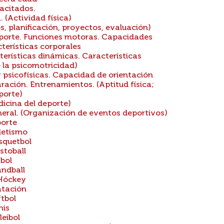
acitados.
. (Actividad física)
, planificación, proyectos, evaluación)
eporte. Funciones motoras. Capacidades
terísticas corporales
rísticas dinámicas. Características
 la psicomotricidad)
psicofísicas. Capacidad de orientación
ación. Entrenamientos. (Aptitud física;
porte)
dicina del deporte)
eral. (Organización de eventos deportivos)
porte
letismo
squetbol
stoball
bol
ndball
Hóckey
atación
tbol
nis
eibol