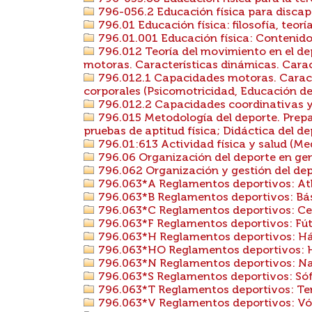
796-056.2 Educación física para discap
796.01 Educación física: filosofía, teoría
796.01.001 Educación física: Contenidos
796.012 Teoría del movimiento en el d
motoras. Características dinámicas. Carac
796.012.1 Capacidades motoras. Caracte
corporales (Psicomotricidad, Educación de
796.012.2 Capacidades coordinativas y 
796.015 Metodología del deporte. Prepar
pruebas de aptitud física; Didáctica del de
796.01:613 Actividad física y salud (Me
796.06 Organización del deporte en gen
796.062 Organización y gestión del de
796.063*A Reglamentos deportivos: At
796.063*B Reglamentos deportivos: Bá
796.063*C Reglamentos deportivos: Ce
796.063*F Reglamentos deportivos: Fút
796.063*H Reglamentos deportivos: Há
796.063*HO Reglamentos deportivos: 
796.063*N Reglamentos deportivos: N
796.063*S Reglamentos deportivos: Sóf
796.063*T Reglamentos deportivos: Te
796.063*V Reglamentos deportivos: Vól